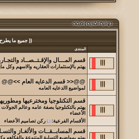
(( جميع ما يطرح
المنتدى
قسم المـــال والإقـتــصــاد والتجـار
يهتم بالإستثمارات العقاريه والاسهم وكل ما
@@<< قسم الدعايه العام >>@@
لمواضيع االدعايه العامه
قسم التكنلوجيا ومخترعيها ومطوريها
يهتم بالتكنلوجيا بصفة عامه وعالم الجولا
الأعضاء
الأقسام الفرعية
:
ركن تصاميم الأعضاء
قسم المسابــقــات والألغـاز والتسـل
يهتم بمواضيع التسلية المتنوعة والفكاهه وكل