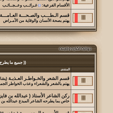
الأقسام الفرعية
:
غـرائــب وعــجــائـب
قسم الـطـــب والصـحـــة العـامـــة
يهتم بصحة الأنسان والوقاية من الأمـراض
(( جميع ما يطرح
المنتدى
قسم الشعر والخـواطـر العـذبـة
(يشاهده 4
يهتم بالشعر والشعراء وعذب الخواطر الجمي
ركن الشاعر الأستاذ ( عبدالله بن فايز
خاص بما يطرحه الشاعر المبدع عبدالله بن 