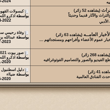
8-2024
يه
تراث
(يشاهده 52 زائر)
كبسولات القهوة
لتراث والآثار قديما وحديثاً
بواسطة
اذكرو الله
4-2022
الأدبي
وفاة رحيمي سعي
خبار العامــه
(يشاهده 63 زائر)
بواسطة
عبدالله ب
خبار عموم الأعضاء وأفراحهم ومستجداتهم ....
7-2023
صور بيوت 2021
يشاهده 268 زائر)
بواسطة
اذكرو الله
طع الفيديو والصور والتصاميم الفوتوغرافيه
1-2020
دليل اسطنبول 
ه 41 زائر)
بواسطة
ضيااء
حدث الفنادق العالمية
5-2020