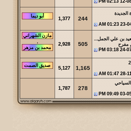
02:13 PM
12-0
 الجديدة
1,377
244
01:23 AM
23-0
د بن علي الجمل...
,
2,928
505
ن مفرح
03:18 PM
24-0
5,127
1,165
01:47 AM
28-1
السياحي
1,787
278
09:49 PM
03-0