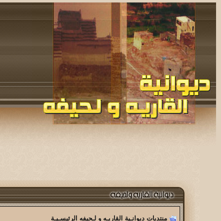
كلامك صحيح اخي ملك الاحساس وانا ا
:
منتديات ديوانـية القاريـه و لـحيفه الرئيسـيـة