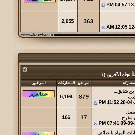
04:57 PM
13
2,055
363
12:05 AM
12
تجاه الآخرين ))
مشاركة
المواضيع
المشاركات
المراقبين
بن شايق...
6,194
879
ذيب
11:52 PM
28-04-
فيصل
166
17
ن مفرح
07:41 PM
09-09
ت المياه بالطائف