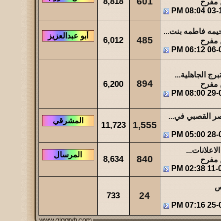
8,818
601
 مفرح
08:04 PM
03-
475
آخر رد:
عبدالله بن مفرح
يمه فاطمه بنت...
6,012
485
 مفرح
06:12 PM
06-
رج الجاهلية...
894
6,200
 مفرح
08:00 PM
29-
صر القصبي في...
11,723
1,555
05:00 PM
28-
اعلانات...
8,634
840
 مفرح
02:38 PM
11-
ص
733
24
07:16 PM
25-