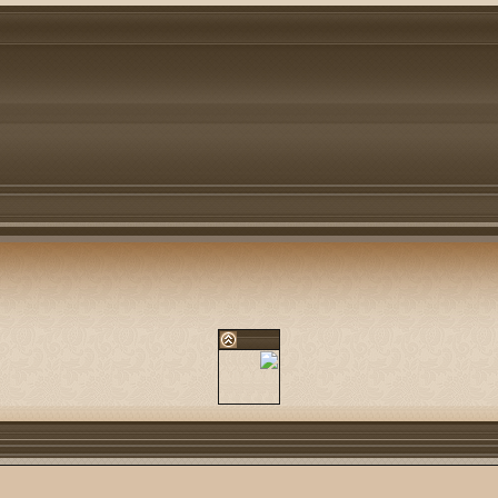
ول المقصرين أتمنى ان يكون هناك من هو أفضل مني واكفاْ مني فوالله ان ارتباطي