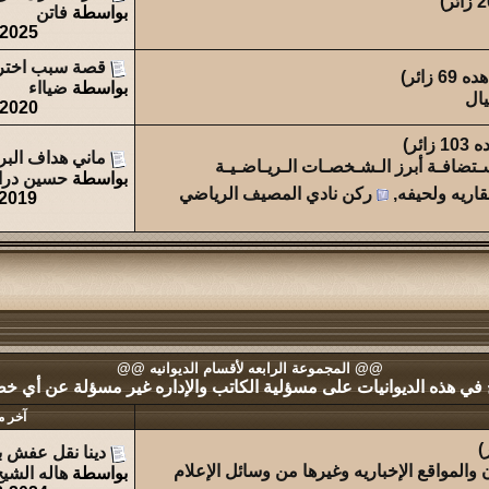
بواسطة
فاتن
-2025
قصة سبب اخترا
69 زائر)
بواسطة
ضيااء
يال
-2020
زائر)
ماني هداف البري
ـتضافـة أبرز الـشـخصـات الـريـاضـيـة
بواسطة
حسين درا
قاريه ولحيفه
,
ركن نادي المصيف الرياضي
-2019
@@ المجموعة الرابعه لأقسام الديوانيه @@
 في هذه الديوانيات على مسؤلية الكاتب والإداره غير مسؤلة عن أي خطأ 
آخر م
دينا نقل عفش ب
المواقع الإخباريه وغيرها من وسائل الإعلام
بواسطة
هاله الشي