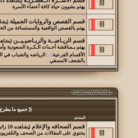
قسم الأســرة الــعصـريـة
(يشاهده 201 زائر)
يهتم بشوون حياة كافة أعضاء الأسرة
قسم القصص والروايات الجميلة
(يشاهده 
يهتم بالقصص الواقعية والمستساغة من الخ
قسم الريـاضــة والريـاضيـيــن
(يشاهده 103 
يهتم بـمناقشة أحـداث الـكـرة السعودية وأس
الأقسام الفرعية
:
الرياضه والشباب في ال
بالشعف /المسقي
(( جميع ما يطرح
المنتدى
قسم الصحافه والإعلام
(يشاهده 16 زائر)
يحتوي على المقالات من الصحف والتلفزيون و