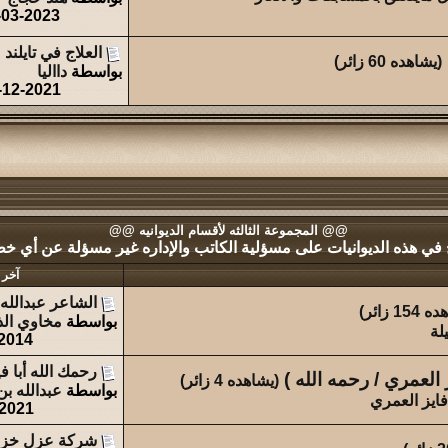
-03-2023
العلاج في تايلند
(يشاهده 60 زائر)
بواسطة
دااليا
-12-2021
@@ المجموعة الثالثه لأقسام الديوانيه @@
 في هذه الديوانيات على مسؤلية الكاتب والإداره غير مسؤلة عن أي خطأ 
آخر 
الشاعر عبدالله 
15 زائر)
بواسطة
مخاوي ال
لة
2014
رحمك الله أبا 
 العمري / رحمه الله )
(يشاهده 4 زائر)
بواسطة
عبدالله ب
فايز العمري
-2021
شركة عزل خزانا