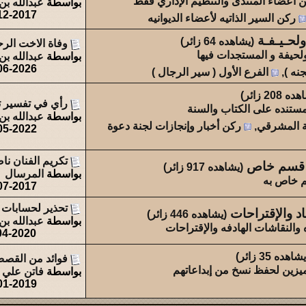
ين اعضاء المنتدى والتنظيم الإداري فقط
بواسطة
عبدالله بن
12-2017
عبدالله بن مفرح
0
56
ركن السير الذاتيه لأعضاء الديوانيه
ولحـيـفـة
(يشاهده 64 زائر)
وفاة الاخت الرح
 ولحيفة و المستجدات فيها
بواسطة
عبدالله بن
06-2026
جنه )
,
الفرع الأول ( سير الرجال )
 208 زائر)
رأي في تفسير تب
المستنده على الكتاب والسنة
بواسطة
عبدالله بن
عة المشرقي
,
ركن أخبار وإنجازات لجنة دعوة
05-2022
تكريم الفنان نا
ه قسم خاص
(يشاهده 917 زائر)
بواسطة
المرسال
م خاص به
07-2017
تحذير لحسابات ال
د والإقتراحات
(يشاهده 446 زائر)
بواسطة
عبدالله بن
ه والنقاشات الهادفه والإقتراحات
04-2020
شاهده 35 زائر)
فوائد من القص
يزين لحفظ نسخ من إبداعاتهم
بواسطة
فاتن علي
01-2019