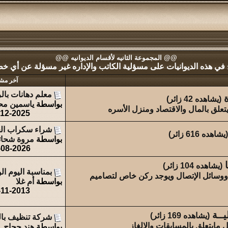
@@ المجموعة الثانيه لأقسام الديوانيه @@
 في هذه الديوانيات على مسؤلية الكاتب والإداره غير مسؤلة عن أي خطأ 
آخر مش
معلم دهانات بال
ة
(يشاهده 42 زائر)
بواسطة
ياسمين مح
يتعلق بالمال والاقتصاد ومنزل الأسره
-12-2025
شراء سكراب ال
(يشاهده 616 زائر)
بواسطة
مروة شحات
-08-2026
(يشاهده 104 زائر)
بمناسبة اليوم ا
ت ووسائل الإتصال ويوجد ركن خاص لتصاميم
بواسطة
أم غلا
-11-2013
يــة
(يشاهده 169 زائر)
شركة تنظيف بال
 مايتعلق بالمسابقات والالغاز
بواسطة
هند حجاج