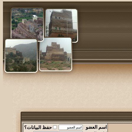
 ببعض الأشغال المهمه انها اشغلتني حتى من اهلي
اسم العضو
حفظ البيانات؟