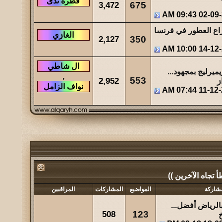
3,472
675
09:43 AM
02-09
ع العطور في فرنسا
2,127
350
10:00 AM
14-12
ميرليج بمجهود...
,
553
2,952
ز
07:44 AM
11-12
تجاه الآخرين ))
شاركة
المواضيع
المشاركات
المراقبين
الرياض أفضل...
508
123
خ