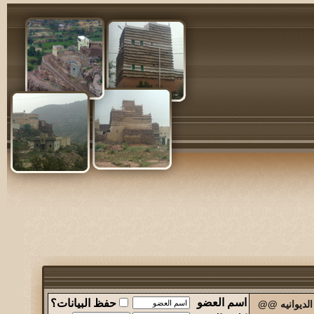
اسم العضو
حفظ البيانات؟
الديوانيه @@