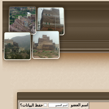
اسم العضو
حفظ البيانات؟