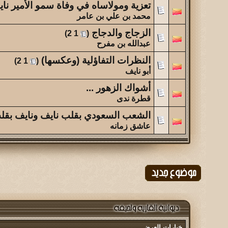
تعزية ومولاساه في وفاة سمو الأمير نا
محمد بن علي بن عامر
الزجاج والدجاج
‏
)
2
1
(
عبدالله بن مفرح
النظرات التفاؤلية (وعكسها)
‏
)
2
1
(
أبو نايف
أشواك الزهور ...
قطرة ندى
الشعب السعودي بقلب نايف ونايف بق
عاشق زمانه
خيارات العرض