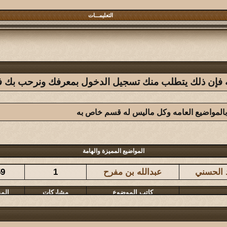
التعليمـــات
فله فإن ذلك يتطلب منك تسجيل الدخول بمعرفك ونرحب بك في 
بالمواضيع العامه وكل ماليس له قسم خاص به
كاتب الموضوع
مشاركات
الم
المواضيع المميزة والهامة
د الحسني
عبدالله بن مفرح
1
59
كاتب الموضوع
مشاركات
الم
المشرقي
126
76
كاتب الموضوع
مشاركات
الم