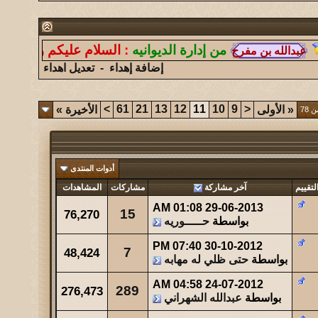
147
آخر رد:
الغازي
شاهدات
آخر مشاركة
من إدارة الديوانيه
:
السلام عليكم ورحمة الله وبركا
177
آخر رد:
همس الغروب
إضافة إهداء
-
تعديل اهداء
شاهدات
آخر مشاركة
248
آخر رد:
ابو هشام
>
61
21
13
12
11
10
9
<
«
الأولى
الأخيرة
»
شاهدات
آخر مشاركة
2764
آخر رد:
عبدالله الشهراني
أدوات المنتدى
شاهدات
آخر مشاركة
لتقييم
آخر مشاركة
مشاركات
المشاهدات
4954
آخر رد:
حتى ظلي له مهابه
01:08 AM
29-06-2013
15
76,270
بواسطة
حـــــوريه
شاهدات
آخر مشاركة
670
آخر رد:
صقر الجنوب
07:40 PM
30-10-2012
7
48,424
بواسطة
حتى ظلي له مهابه
شاهدات
آخر مشاركة
04:58 AM
24-07-2012
289
276,473
344
آخر رد:
صاحب السمو
بواسطة
عبدالله الشهراني