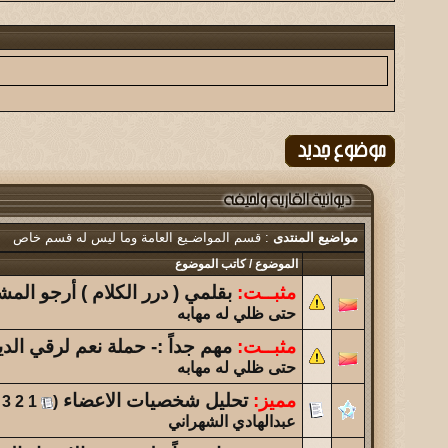
نبذه عن سوق اثنين بن حموض + صور افتتاحه...
الموضوع
أبها يا عشقي القديم ولازال!!
الموضوع
(الحـُـــريه )
الموضوع
تحليل شخصيات الاعضاء
مواضيع المنتدى
: قسم المواضـيع العامة وما ليس له قسم خاص
الموضوع
الموضوع
/
كاتب الموضوع
تحدي بين المشرفين والأعضاء...
مثبــت:
بقلمي ( درر الكلام ) أرجو المش
حتى ظلي له مهابه
الموضوع
لحـيفـة أعز الأوطـان ... فلم قصير يفوق الوصف اهديكم ا
مثبــت:
مهم جداً :- حملة نعم لرقي الديو
حتى ظلي له مهابه
الموضوع
مميز:
تحليل شخصيات الاعضاء
‏
.
3
2
1
(
نواجه أزمة فكرية
عبدالهادي الشهراني