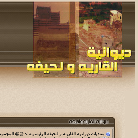
منتديات ديوانـية القاريـه و لـحيفه الرئيسـيـة
>
@@ المجموعة 