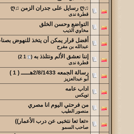
♫ღ رسايل على جدران الزمن ♫ღ
قطرة ندى
التواضع وحسن الخلق
مخاوي الذيب
أفضل قرار يمكن أن يتخذ للنهوض بصناع
عبدالله بن مفرح
إننا نعشق الألم ونتلذذ به
‏
)
2
1
(
قطرة ندى
رسالة الجمعه 2/8/1433هـــــ ( 1 )
أبو عبدالعزيز
اداب عامه
تويكس
من فرحتي اليوم انا مصري
منصور الطيب
«تعا تعا نتخبى عن درب الأعمار))
صاحب السمو