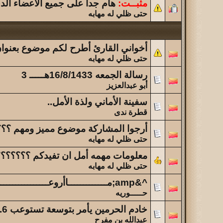
الموضوع
مثبــت:
هام جداً على جميع الاعضاء الد
حتى ظلي له مهابه
فقدتك ...
الموضوع
أخواني القارئ أطرح لكم موضوع بعنوان
آخر عشرة أخبار عن أهالي القاريه ولحيفه
حتى ظلي له مهابه
رسالة الجمعه 16/8/1433هـــــ 3
أبو عبدالعزيز
سفينة الأماني ولذة الأمل..
قطرة ندى
أرجوا المشاركة موضوع مميز ومهم ؟؟
حتى ظلي له مهابه
معلومات مهمه أمل ان تفيدكم ؟؟؟؟؟؟
حتى ظلي له مهابه
^&amp;مـــــــــــــاأروعــــــــــــــــها الحيــــــــــــــــــاه &amp;^
حـــــوريه
خادم الحرمين يأمر بتوسعة تستوعب 1.6 مليون مصل بالحرم النبوي
عبدالله بن مفرح