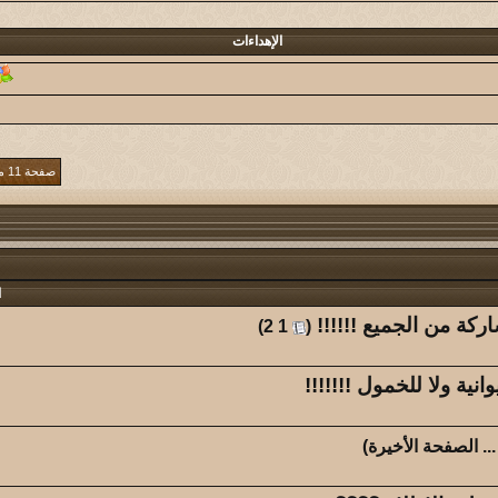
@دايم السيف@
7
44
الإهداءات
كاتب الموضوع
مشاركات
الم
مخاوي الذيب
11
67
كاتب الموضوع
مشاركات
الم
صلاح الدين
26
44
صفحة 11 من 78
كاتب الموضوع
مشاركات
الم
عبدالهادي الشهراني
289
73
كاتب الموضوع
مشاركات
الم
ا
النـآدر
1132
59
اركة من الجميع !!!!!!
‏
)
2
1
(
كاتب الموضوع
مشاركات
الم
ياه
أبو مشعل اللحيفي
28
71
انية ولا للخمول !!!!!!!
كاتب الموضوع
مشاركات
الم
..
الصفحة الأخيرة
)
محمد الحاقان
23
69