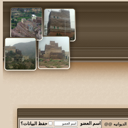
اسم العضو
حفظ البيانات؟
الديوانيه @@