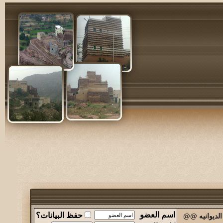
اسم العضو
حفظ البيانات؟
الديوانيه @@