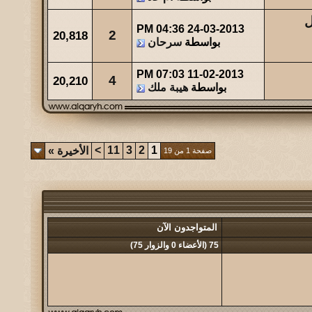
ل
04:36 PM
24-03-2013
2
20,818
بواسطة
سرحان
07:03 PM
11-02-2013
4
20,210
بواسطة
هيبة ملك
>
11
3
2
1
الأخيرة
»
صفحة 1 من 19
المتواجدون الآن
75 (الأعضاء 0 والزوار 75)