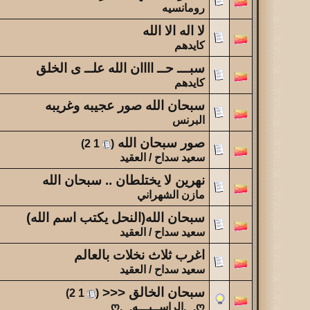
رومانسيه
لا اله الا الله
كايدهم
سبـــ حــ اااان الله علــ ى الخلق
كايدهم
سبحان الله صور عجيبه وغريبه
البرنس
صور سبحان الله
‏
)
2
1
(
سعيد سداح / العقيد
نهرين لا يختلطان .. سبحان الله
مازن الشهراني
سبحان الله(النحل يكتب اسم الله)
سعيد سداح / العقيد
اغرب ثلاث نخلات بالعالم
سعيد سداح / العقيد
سبحان الخالق <<<
‏
)
2
1
(
ღ.¸¸.الراســيـــه.¸¸.ღ