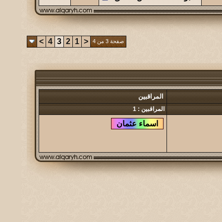
>
4
3
2
1
<
صفحة 3 من 4
المراقبين
المراقبين : 1