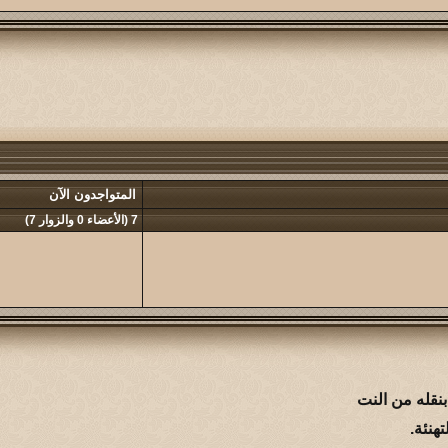
المتواجدون الآن
7 (الأعضاء 0 والزوار 7)
نقله من النت
هنئة.