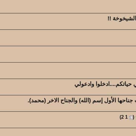
كاتب الموضوع
مشاركات
الم
المهندس ماجد
49
06
الشيخوخة !!
كاتب الموضوع
مشاركات
الم
عبدالله بن مفرح
0
35
حياتكم....ادخلوا وادعولي
احها الأول إسم (الله) والجناح الاخر (محمد).
‏
)
2
1
(