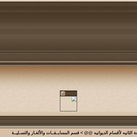
الثانيه لأقسام الديوانيه @@
>
قسم المسابــقــات والألغـاز والتسـليــة