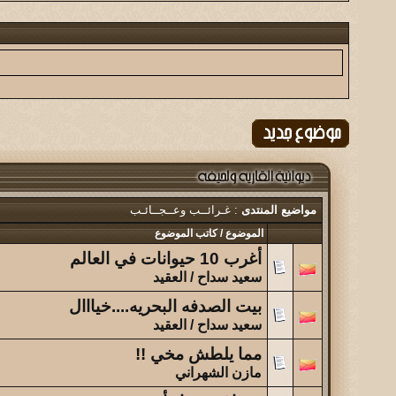
نبذه عن سوق اثنين بن حموض + صور افتتاحه...
الموضوع
أبها يا عشقي القديم ولازال!!
الموضوع
(الحـُـــريه )
الموضوع
تحليل شخصيات الاعضاء
مواضيع المنتدى
: غـرائــب وعــجــائـب
الموضوع
الموضوع
/
كاتب الموضوع
تحدي بين المشرفين والأعضاء...
أغرب 10 حيوانات في العالم
سعيد سداح / العقيد
الموضوع
لحـيفـة أعز الأوطـان ... فلم قصير يفوق الوصف اهديكم ا
بيت الصدفه البحريه....خيااال
سعيد سداح / العقيد
الموضوع
مما يلطش مخي !!
نواجه أزمة فكرية
مازن الشهراني