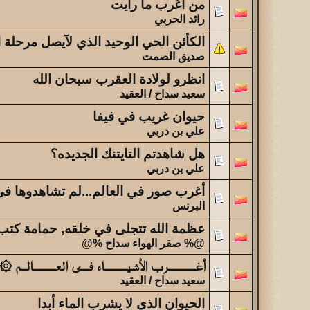
من اغرب ما رأيت
الموضوع
رائد الحربي
فقدتك ...
الكأئن الحي الوحيد الذي لآيصل مرحلة 
الموضوع
صديق الصمت
آخر عشرة أخبار عن أهالي القاريه ولحيفه
انظرو لولادة العقرب سبحان الله
سعيد سداح / العقيد
حيوان غريب في فيفا
علي بن دربي
هل شاهدتم التايتنك الجديده؟
علي بن دربي
أغرب صور في العالم...لم تشاهدوها في 
البرنس
عظمة الله تتجلى في خلقه, حمامة كتب جن
@% صقر الهواء سداح %@
أغــــــــــرب الأشيــــــــاء فـــى العــــــــالــم ۞
سعيد سداح / العقيد
الحيوان الذي لا يشرب الماء أبدا‎