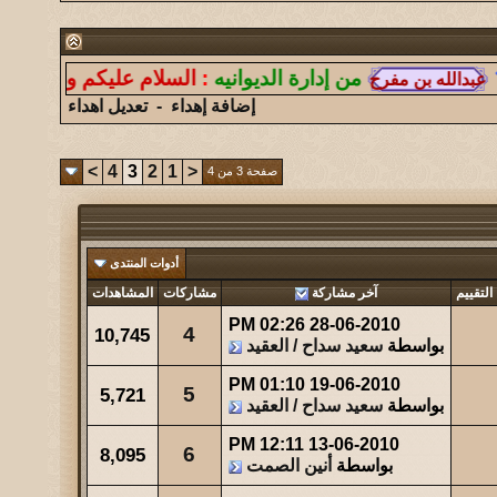
147
آخر رد:
الغازي
شاهدات
آخر مشاركة
من إدارة الديوانيه
:
السلام عليكم ورحمة الله وبرك
177
آخر رد:
همس الغروب
إضافة إهداء
-
تعديل اهداء
شاهدات
آخر مشاركة
248
آخر رد:
ابو هشام
>
4
3
2
1
<
صفحة 3 من 4
شاهدات
آخر مشاركة
2760
آخر رد:
عبدالله الشهراني
أدوات المنتدى
شاهدات
آخر مشاركة
التقييم
آخر مشاركة
مشاركات
المشاهدات
4940
آخر رد:
حتى ظلي له مهابه
02:26 PM
28-06-2010
4
10,745
بواسطة
سعيد سداح / العقيد
شاهدات
آخر مشاركة
669
آخر رد:
صقر الجنوب
01:10 PM
19-06-2010
5
5,721
بواسطة
سعيد سداح / العقيد
شاهدات
آخر مشاركة
12:11 PM
13-06-2010
6
8,095
344
آخر رد:
صاحب السمو
بواسطة
أنين الصمت