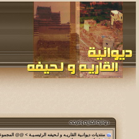
منتديات ديوانـية القاريـه و لـحيفه الرئيسـيـة
>
@@ المجموعة 