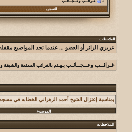
غـرائــب وعــجــائـب
التسجيل
الملاحظات
عزيزي الزائر أو العضو ... عندما تجد المواضيع مق
غـرائــب وعــجــائـب
يـهـتم بالغرائب الممتعة والشيقة و
الموضوع
بمناسبة إعتزال الشيخ أحمد الزهراني الخطابه في مسج
الموضوع
سلسلة فوائد أحببت من الجميع الاستفادة منها
الملاحظات
الموضوع