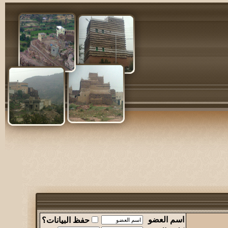
اسم العضو
حفظ البيانات؟