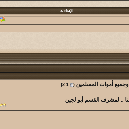
@دايم السيف@
7
35
الإهداءات
كاتب الموضوع
مشاركات
الم
مخاوي الذيب
11
41
كاتب الموضوع
مشاركات
الم
صلاح الدين
26
08
كاتب الموضوع
مشاركات
الم
عبدالهادي الشهراني
289
44
كاتب الموضوع
مشاركات
الم
النـآدر
1132
23
 وجميع أموات المسلمين
‏
)
2
1
(
كاتب الموضوع
مشاركات
الم
ياه
أبو مشعل اللحيفي
28
97
هنا .. لمشرف القسم أبو لجين
كاتب الموضوع
مشاركات
الم
محمد الحاقان
23
33