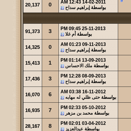
شاهدات
آخر مشاركة
12:43 AM
14-02-2011
0
20,137
بواسطة
إبراهيم سداح
440
آخر رد:
والله حالة ...
شاهدات
آخر مشاركة
475
آخر رد:
عبدالله بن مفرح
09:45 PM
25-11-2013
3
91,373
بواسطة
أم غلا
01:23 AM
09-11-2013
0
14,325
بواسطة
إبراهيم سداح
01:14 PM
13-09-2013
1
15,413
بواسطة
ملك الاحساس
12:28 PM
08-09-2013
3
17,436
بواسطة
إبراهيم سداح
03:38 AM
16-11-2012
6
16,070
بواسطة
حتى ظلي له مهابه
02:33 PM
05-10-2012
7
16,935
بواسطة
محمد بن مزهر
02:01 PM
03-04-2012
8
28,167
بواسطة
عبدالعزيز