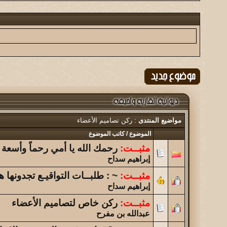
نبذه عن سوق اثنين بن حموض + صور افتتاحه...
الموضوع
أبها يا عشقي القديم ولازال!!
الموضوع
(الحـُـــريه )
الموضوع
تحليل شخصيات الاعضاء
مواضيع المنتدى
: ركن تصاميم الأعضاء
الموضوع
الموضوع
/
كاتب الموضوع
تحدي بين المشرفين والأعضاء...
مثبــت:
رحمك الله يا أمي رحماً وأسعة
إبراهيم سداح
الموضوع
لحـيفـة أعز الأوطـان ... فلم قصير يفوق الوصف اهديكم ا
مثبــت:
~ : طلبــات التواقيـع تجدونها 
إبراهيم سداح
الموضوع
مثبــت:
ركن خاص لتصاميم الأعضاء
نواجه أزمة فكرية
عبدالله بن مفرح