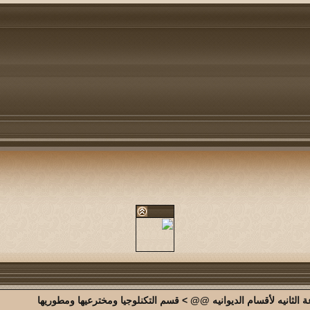
الثانيه لأقسام الديوانيه @@
>
قسم التكنلوجيا ومخترعيها ومطوريها