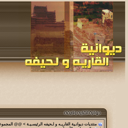
منتديات ديوانـية القاريـه و لـحيفه الرئيسـيـة
>
@@ المجموعة 