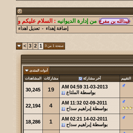
147
آخر رد:
الغازي
شاهدات
آخر مشاركة
من إدارة الديوانيه
:
السلام عليكم ورحمة الله وبركات
177
آخر رد:
همس الغروب
إضافة إهداء
-
تعديل اهداء
شاهدات
آخر مشاركة
248
آخر رد:
ابو هشام
>
3
2
1
صفحة 1 من 3
شاهدات
آخر مشاركة
2760
آخر رد:
عبدالله الشهراني
أدوات المنتدى
شاهدات
آخر مشاركة
التقييم
آخر مشاركة
مشاركات
المشاهدات
4941
آخر رد:
حتى ظلي له مهابه
04:59 AM
31-03-2013
19
30,245
بواسطة
الملتاع
شاهدات
آخر مشاركة
669
آخر رد:
صقر الجنوب
11:32 AM
02-09-2011
4
22,194
بواسطة
إبراهيم سداح
شاهدات
آخر مشاركة
02:21 AM
14-02-2011
344
آخر رد:
صاحب السمو
1
18,286
بواسطة
إبراهيم سداح