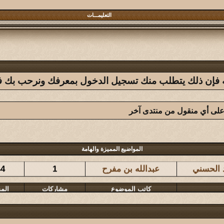
التعليمـــات
فله فإن ذلك يتطلب منك تسجيل الدخول بمعرفك ونرحب بك في 
 على أي منقول من منتدى آخر
كاتب الموضوع
مشاركات
الم
المواضيع المميزة والهامة
د الحسني
عبدالله بن مفرح
1
44
كاتب الموضوع
مشاركات
الم
المشرقي
126
43
كاتب الموضوع
مشاركات
الم