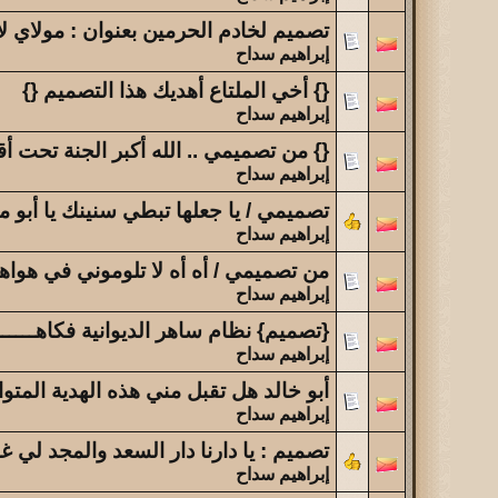
تصميم لخادم الحرمين بعنوان : مولاي لا
إبراهيم سداح
{} أخي الملتاع أهديك هذا التصميم {}
إبراهيم سداح
{} من تصميمي .. الله أكبر الجنة تحت أق
إبراهيم سداح
تصميمي / يا جعلها تبطي سنينك يا أبو 
إبراهيم سداح
من تصميمي / أه أه لا تلوموني في هواهــــ
إبراهيم سداح
{تصميم} نظام ساهر الديوانية فكاهـــــ
إبراهيم سداح
أبو خالد هل تقبل مني هذه الهدية المتو
إبراهيم سداح
تصميم : يا دارنا دار السعد والمجد لي 
إبراهيم سداح