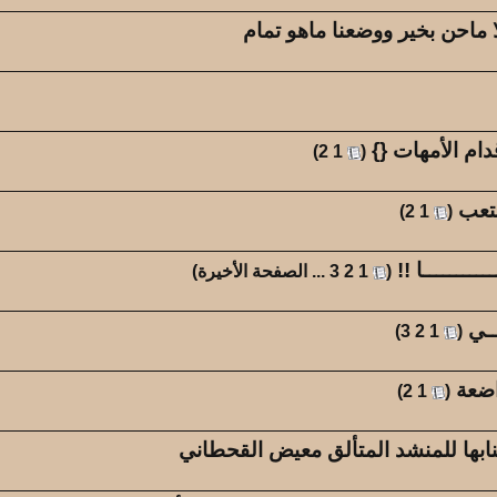
 ماحن بخير ووضعنا ماهو تمام
دام الأمهات {}
‏
)
2
1
(
متعب
‏
)
2
1
(
ـــــــا !!
‏
(
1
2
3
...
الصفحة الأخيرة
)
ــي
‏
)
3
2
1
(
اضعة
‏
)
2
1
(
غنابها للمنشد المتألق معيض القحطاني