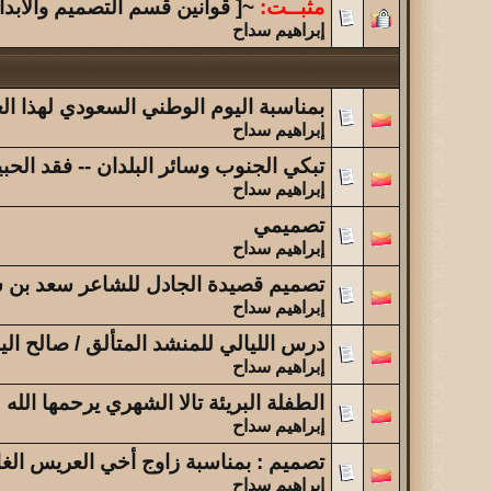
الموضوع
مثبــت:
~[ قوانين قسم التصميم والابدا
فقدتك ...
إبراهيم سداح
الموضوع
آخر عشرة أخبار عن أهالي القاريه ولحيفه
بمناسبة اليوم الوطني السعودي لهذا العام 1434هـ أهديكم هذا ال
إبراهيم سداح
تبكي الجنوب وسائر البلدان -- فقد الحب
إبراهيم سداح
تصميمي
إبراهيم سداح
تصميم قصيدة الجادل للشاعر سعد بن
إبراهيم سداح
درس الليالي للمنشد المتألق / صالح الي
إبراهيم سداح
الطفلة البريئة تالا الشهري يرحمها الله
إبراهيم سداح
تصميم : بمناسبة زاوج أخي العريس الغا
إبراهيم سداح