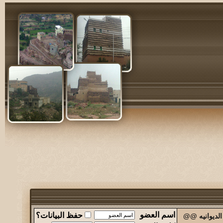
اسم العضو
حفظ البيانات؟
الديوانيه @@