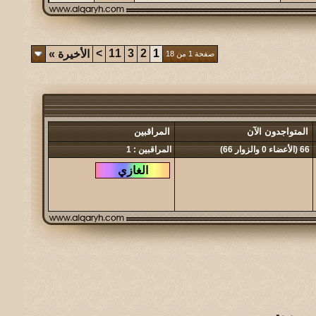
>
11
3
2
1
الأخيرة
»
صفحة 1 من 18
المتواجدون الآن
المراقبين
66 (الأعضاء 0 والزوار 66)
المراقبين : 1