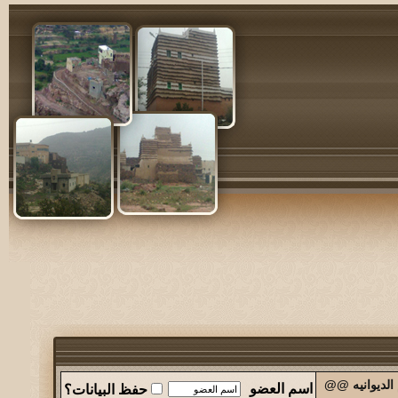
الديوانيه @@
اسم العضو
حفظ البيانات؟