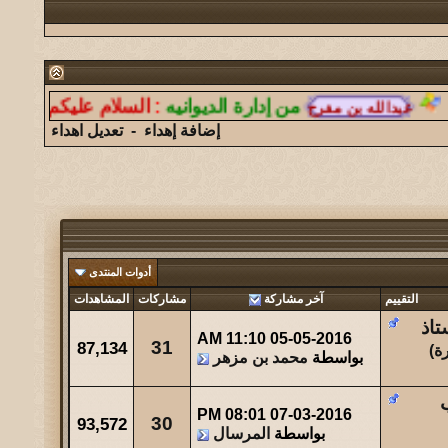
126
146156
آخر رد:
المشرقي
مشاركات
المشاهدات
آخر مشاركة
7
14740
آخر رد:
الغازي
من إدارة الديوانيه
:
السلام عليكم ورحمة الل
مشاركات
المشاهدات
آخر مشاركة
إضافة إهداء
-
تعديل اهداء
11
17744
آخر رد:
همس الغروب
مشاركات
المشاهدات
آخر مشاركة
26
24811
آخر رد:
ابو هشام
مشاركات
المشاهدات
آخر مشاركة
أدوات المنتدى
289
276090
آخر رد:
عبدالله الشهراني
التقييم
آخر مشاركة
مشاركات
المشاهدات
تاذ
11:10 AM
05-05-2016
مشاركات
المشاهدات
آخر مشاركة
31
87,134
ة
)
بواسطة
محمد بن مزهر
1132
494229
آخر رد:
حتى ظلي له مهابه
مشاركات
المشاهدات
آخر مشاركة
08:01 PM
07-03-2016
30
93,572
بواسطة
المرسال
28
67003
آخر رد:
صقر الجنوب