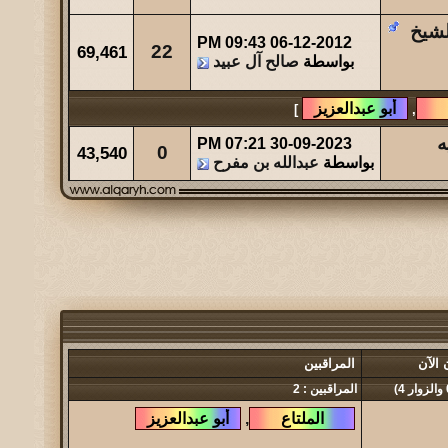
لشيخ
09:43 PM
06-12-2012
مشاركات
المشاهدات
آخر مشاركة
22
69,461
بواسطة
صالح آل عبيد
23
34435
آخر رد:
صاحب السمو
]
,
مشاركات
المشاهدات
آخر مشاركة
49
44018
آخر رد:
والله حالة ...
ه
07:21 PM
30-09-2023
0
43,540
بواسطة
عبدالله بن مفرح
مشاركات
المشاهدات
آخر مشاركة
0
47543
آخر رد:
عبدالله بن مفرح
 الآن
المراقبين
المراقبين : 2
,