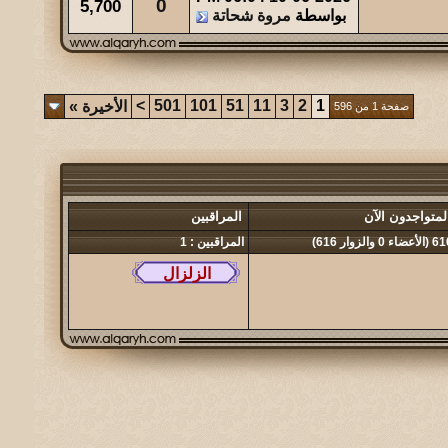
0
5,700
بواسطة
مروة شحاتة
>
501
101
51
11
3
2
1
الأخيرة
»
صفحة 1 من 596
لمتواجدون الآن
المراقبين
أعضاء 0 والزوار 616)
المراقبين : 1