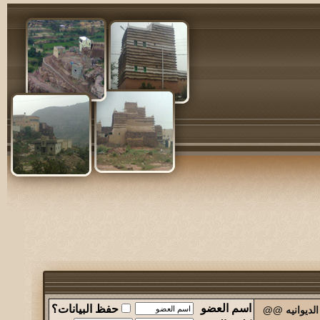
اسم العضو
حفظ البيانات؟
الديوانيه @@