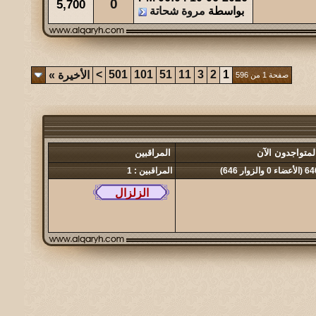
0
5,700
بواسطة
مروة شحاتة
>
501
101
51
11
3
2
1
الأخيرة
»
صفحة 1 من 596
لمتواجدون الآن
المراقبين
أعضاء 0 والزوار 646)
المراقبين : 1