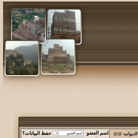
اسم العضو
حفظ البيانات؟
الديوانيه @@