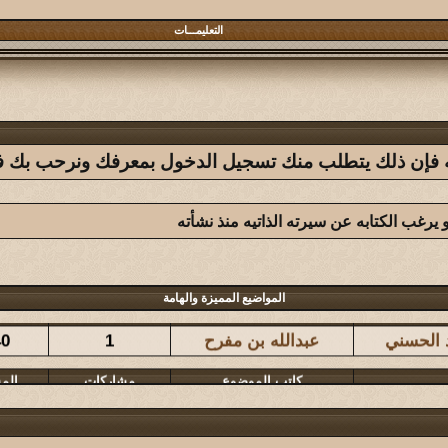
التعليمـــات
فله فإن ذلك يتطلب منك تسجيل الدخول بمعرفك ونرحب بك في 
يرغب الكتابه عن سيرته الذاتيه منذ نشأته
المواضيع المميزة والهامة
كاتب الموضوع
مشاركات
الم
د الحسني
عبدالله بن مفرح
1
40
كاتب الموضوع
مشاركات
الم
المشرقي
126
32
كاتب الموضوع
مشاركات
الم