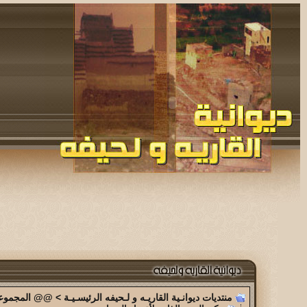
منتديات ديوانـية القاريـه و لـحيفه الرئيسـيـة
>
@@ المجموعة 