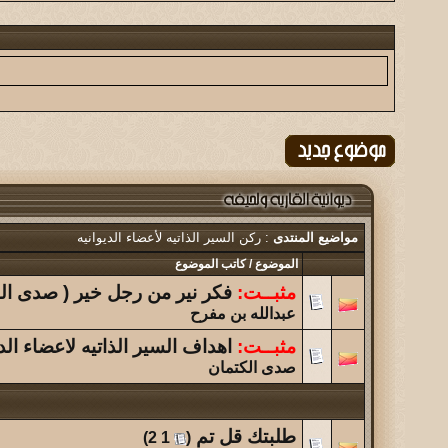
نبذه عن سوق اثنين بن حموض + صور افتتاحه...
الموضوع
أبها يا عشقي القديم ولازال!!
الموضوع
(الحـُـــريه )
الموضوع
تحليل شخصيات الاعضاء
مواضيع المنتدى
: ركن السير الذاتيه لأعضاء الديوانيه
الموضوع
الموضوع
/
كاتب الموضوع
تحدي بين المشرفين والأعضاء...
مثبــت:
فكر نير من رجل خير ( صدى الك
عبدالله بن مفرح
الموضوع
مثبــت:
اهداف السير الذاتيه لاعضاء الدي
لحـيفـة أعز الأوطـان ... فلم قصير يفوق الوصف اهديكم ا
صدى الكتمان
الموضوع
نواجه أزمة فكرية
طلبتك قل تم
‏
)
2
1
(