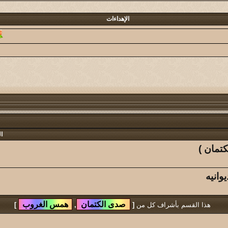
@دايم السيف@
7
32
الإهداءات
كاتب الموضوع
مشاركات
الم
مخاوي الذيب
11
39
كاتب الموضوع
مشاركات
الم
صلاح الدين
26
06
كاتب الموضوع
مشاركات
الم
عبدالهادي الشهراني
289
97
كاتب الموضوع
مشاركات
الم
ا
النـآدر
1132
94
تمان )
كاتب الموضوع
مشاركات
الم
وانيه
ياه
أبو مشعل اللحيفي
28
90
كاتب الموضوع
مشاركات
الم
هذا القسم بأشراف كل من
[
,
]
محمد الحاقان
23
31