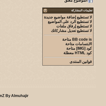
الموضوع مغلق
تعليمات المشاركة
لا تستطيع
إضافة مواضيع جديدة
لا تستطيع
الرد على المواضيع
لا تستطيع
إرفاق ملفات
لا تستطيع
تعديل مشاركاتك
is
BB code
متاحة
الابتسامات
متاحة
كود [IMG]
متاحة
كود HTML
معطلة
قوانين المنتدى
nZ By Almuhajir