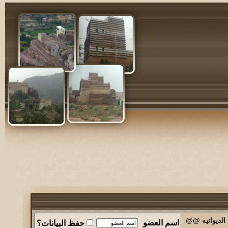
الديوانيه @@
اسم العضو
حفظ البيانات؟