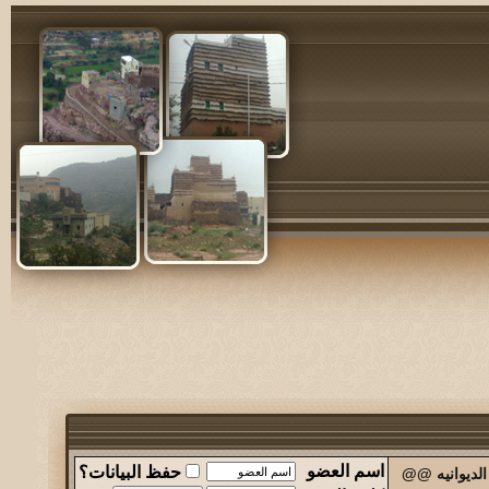
اسم العضو
حفظ البيانات؟
الديوانيه @@