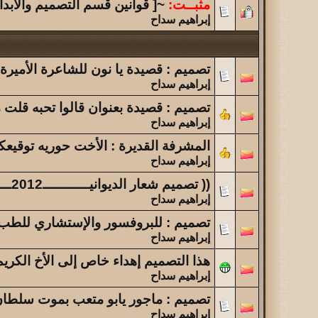
الموضوع
مثبــت:
~[ قوانين قسم التصميم والابدا
فقدتك ...
إبراهيم سداح
الموضوع
آخر عشرة أخبار عن أهالي القاريه ولحيفه
تصميم : قصيدة يا نون للشاعرة الأميرة
إبراهيم سداح
تصميم : قصيدة بعنوان قالوا تحبه قلت 
إبراهيم سداح
المشرفة القديرة : الأخت حوريه توقيعكـ
إبراهيم سداح
(( تصميم شعار الديوانيـــــــــــ2012ــــة ))
إبراهيم سداح
تصميم : للبروفسور والإستشاري للطب 
إبراهيم سداح
هذا التصميم إهداء خاص إلى الأخ الكري
إبراهيم سداح
تصميم : ماجور يابو متعب بموت سلطان ال
إبراهيم سداح