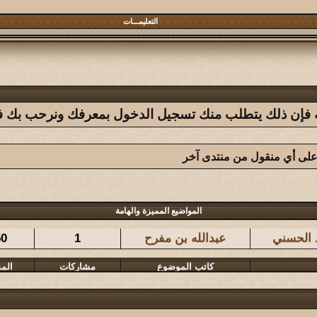
التعليمـــات
فله فإن ذلك يتطلب منك تسجيل الدخول بمعرفك ونرحب بك في 
 على أي منقول من منتدى آخر
كاتب الموضوع
مشاركات
الم
المواضيع المميزة والهامة
د الحسني
عبدالله بن مفرح
1
50
كاتب الموضوع
مشاركات
الم
المشرقي
126
98
كاتب الموضوع
مشاركات
الم