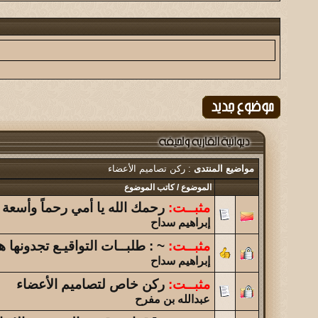
نبذه عن سوق اثنين بن حموض + صور افتتاحه...
الموضوع
أبها يا عشقي القديم ولازال!!
الموضوع
(الحـُـــريه )
الموضوع
تحليل شخصيات الاعضاء
مواضيع المنتدى
: ركن تصاميم الأعضاء
الموضوع
الموضوع
/
كاتب الموضوع
تحدي بين المشرفين والأعضاء...
مثبــت:
رحمك الله يا أمي رحماً وأسعة
إبراهيم سداح
الموضوع
لحـيفـة أعز الأوطـان ... فلم قصير يفوق الوصف اهديكم ا
مثبــت:
~ : طلبــات التواقيـع تجدونها 
إبراهيم سداح
الموضوع
مثبــت:
ركن خاص لتصاميم الأعضاء
نواجه أزمة فكرية
عبدالله بن مفرح