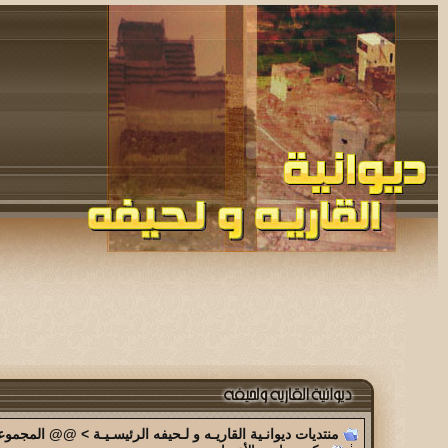
منتديات ديوانـية القاريـه و لـحيفه الرئيسـيـة
>
@@ المجموعة 