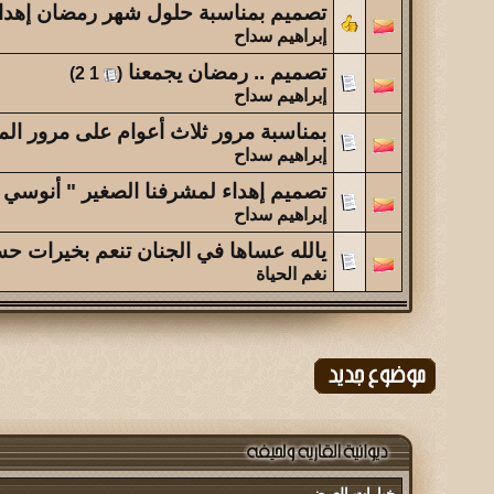
تصميم بمناسبة حلول شهر رمضان إهداء
إبراهيم سداح
تصميم .. رمضان يجمعنا
‏
)
2
1
(
إبراهيم سداح
بمناسبة مرور ثلاث أعوام على مرور المن
إبراهيم سداح
تصميم إهداء لمشرفنا الصغير " أنوسي 
إبراهيم سداح
يالله عساها في الجنان تنعم بخيرات حس
نغم الحياة
خيارات العرض