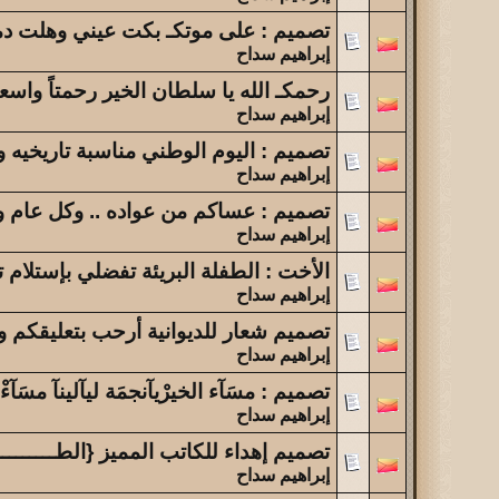
تصميم : على موتكـ بكت عيني وهلت دمع
إبراهيم سداح
رحمكـ الله يا سلطان الخير رحمتاً واسع
إبراهيم سداح
تصميم : اليوم الوطني مناسبة تاريخيه 
إبراهيم سداح
تصميم : عساكم من عواده .. وكل عام وأ
إبراهيم سداح
الأخت : الطفلة البريئة تفضلي بإستلام 
إبراهيم سداح
تصميم شعار للديوانية أرحب بتعليقكم وم
إبراهيم سداح
تصميم : مسَآء الخيرْيآنجمَة ليآلينآ مسَآءْ ا
إبراهيم سداح
تصميم إهداء للكاتب المميز {الطــــــــ
إبراهيم سداح