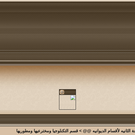
الثانيه لأقسام الديوانيه @@
>
قسم التكنلوجيا ومخترعيها ومطوريها