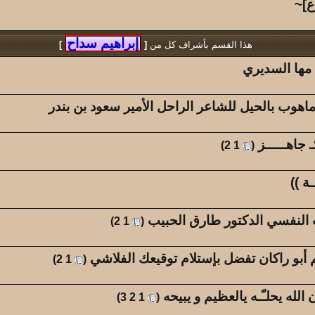
كاتب الموضوع
مشاركات
الم
ع]~
المهندس ماجد
49
44
هذا القسم بأشراف كل من
[
]
كاتب الموضوع
مشاركات
الم
عبدالله بن مفرح
0
53
 مها السديري
ماهوب بالحيل للشاعر الراحل الأمير سعود بن بندر
 جاهـــــز
‏
)
2
1
(
النفسي الدكتور طارق الحبيب
‏
)
2
1
(
م أبو راكان تفضل بإستلام توقيعك الفلاشي
‏
)
2
1
(
له يحلـّـه يالعظيم و يبيحه
‏
)
3
2
1
(