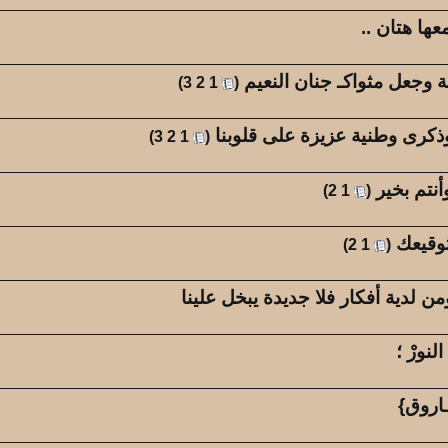
ها هتان ..
ة وجعل مثواكـ جنان النعيم
‏
)
3
2
1
(
وذكرى وطنية عزيزة على قلوبنا
‏
)
3
2
1
(
نتم بخير
‏
)
2
1
(
توقيعك
‏
)
2
1
(
ن لدية أفكار فلا جديدة يبخل علينا
لنورْ ؛
ـاروق}