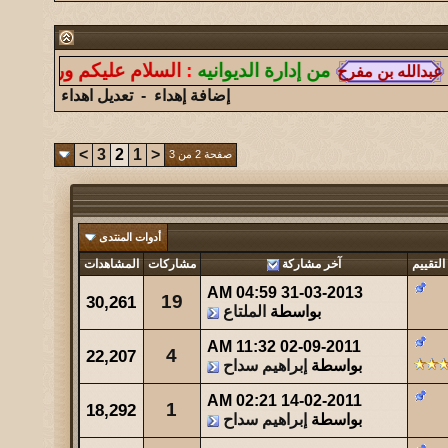
147
آخر رد:
الغازي
شاهدات
آخر مشاركة
من إدارة الديوانيه
:
السلام عليكم ورحمة الله وبركات
177
آخر رد:
همس الغروب
إضافة إهداء
-
تعديل اهداء
شاهدات
آخر مشاركة
248
آخر رد:
ابو هشام
>
3
2
1
<
صفحة 2 من 3
شاهدات
آخر مشاركة
2762
آخر رد:
عبدالله الشهراني
أدوات المنتدى
شاهدات
آخر مشاركة
التقييم
آخر مشاركة
مشاركات
المشاهدات
4946
آخر رد:
حتى ظلي له مهابه
04:59 AM
31-03-2013
19
30,261
بواسطة
الملتاع
شاهدات
آخر مشاركة
670
آخر رد:
صقر الجنوب
11:32 AM
02-09-2011
4
22,207
بواسطة
إبراهيم سداح
شاهدات
آخر مشاركة
02:21 AM
14-02-2011
344
آخر رد:
صاحب السمو
1
18,292
بواسطة
إبراهيم سداح