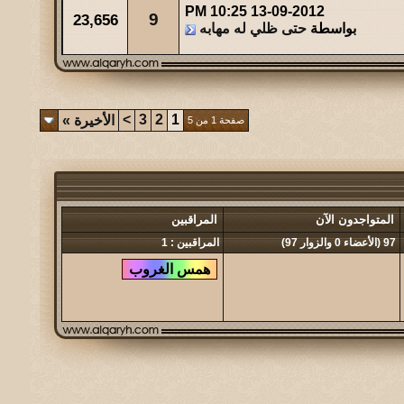
10:25 PM
13-09-2012
9
23,656
بواسطة
حتى ظلي له مهابه
>
3
2
1
الأخيرة
»
صفحة 1 من 5
المتواجدون الآن
المراقبين
97 (الأعضاء 0 والزوار 97)
المراقبين : 1