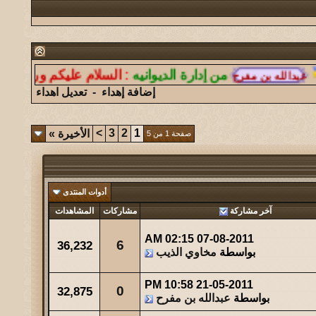
مشاركات
المشاهدات
آخر مشاركة
7
14743
آخر رد:
الغازي
من إدارة الديوانيه
:
السلام عليكم ورحمة الله وبر
مشاركات
المشاهدات
آخر مشاركة
إضافة إهداء
-
تعديل اهداء
11
17764
آخر رد:
همس الغروب
مشاركات
المشاهدات
آخر مشاركة
>
3
2
1
الأخيرة
»
صفحة 1 من 5
26
24840
آخر رد:
ابو هشام
مشاركات
المشاهدات
آخر مشاركة
أدوات المنتدى
289
276417
آخر رد:
عبدالله الشهراني
آخر مشاركة
مشاركات
المشاهدات
مشاركات
المشاهدات
آخر مشاركة
02:15 AM
07-08-2011
6
36,232
1132
495250
آخر رد:
حتى ظلي له مهابه
بواسطة
مخاوي الذيب
مشاركات
المشاهدات
آخر مشاركة
10:58 PM
21-05-2011
0
32,875
بواسطة
عبدالله بن مفرح
28
67062
آخر رد:
صقر الجنوب