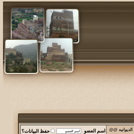
الديوانيه @@
اسم العضو
حفظ البيانات؟