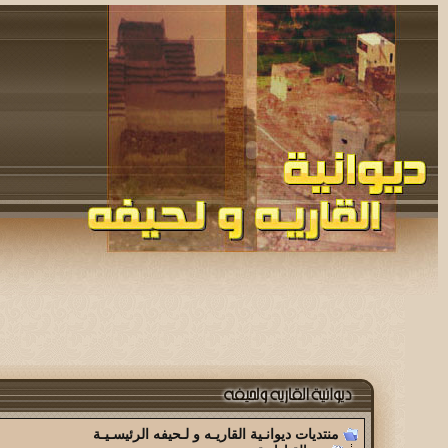
منتديات ديوانـية القاريـه و لـحيفه الرئيسـيـة