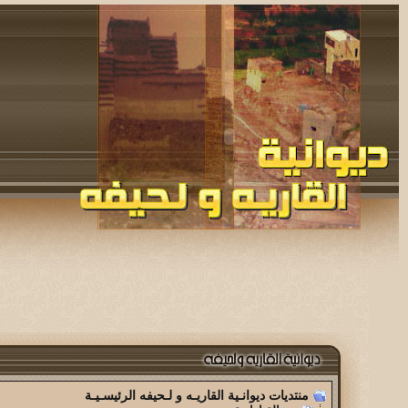
منتديات ديوانـية القاريـه و لـحيفه الرئيسـيـة