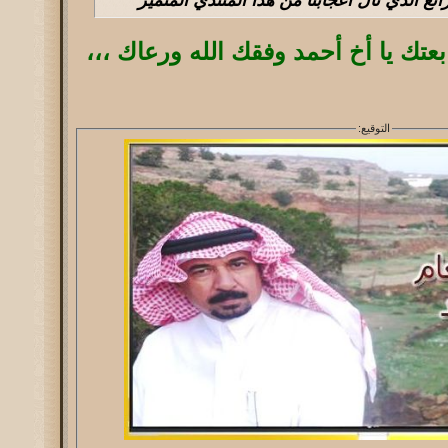
عتك يا أخ أحمد وفقك الله ورعاك ،،،
التوقيع: