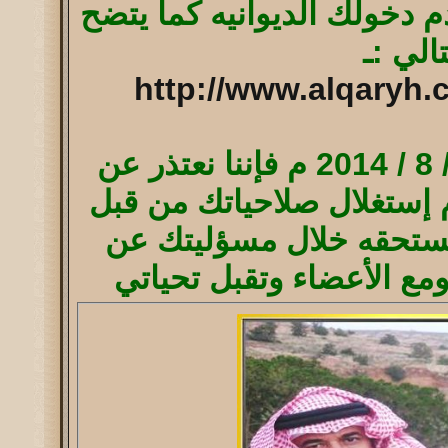
 دخولك الديوانيه كما يتضح
الي :ـ
http://www.alqaryh
حيث كان آخر نشاط لك بتاريخ 9 / 8 / 2014 م فإننا نعتذر عن
دم إستغلال صلاحياتك من قبل
ي تستحقه خلال مسؤليتك عن
ومع الأعضاء وتقبل تحياتي