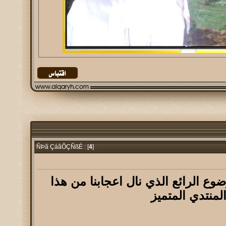
4
]
ÑÞã ÇáãÔÇÑßÉ : [
وع الرائع الذي نال اعجابنا من هذا
لمنتدي المتميز