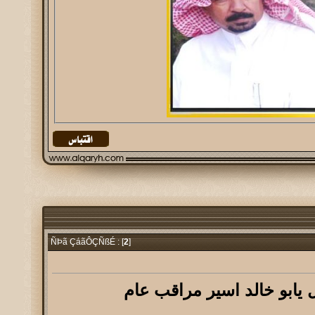
2
]
ÑÞã ÇáãÔÇÑßÉ : [
 يابو خالد اسير مراقب عام