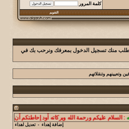
كلمة المرور
التقويم
ك يتطلب منك تسجيل الدخول بمعرفك ونرحب بك في
ين وتعيينهم وتنقلاتهم
عليكم ورحمة الله وبركاته أود إحاطتكم أن موقعنا ليس لنش
إضافة إهداء
-
تعديل اهداء