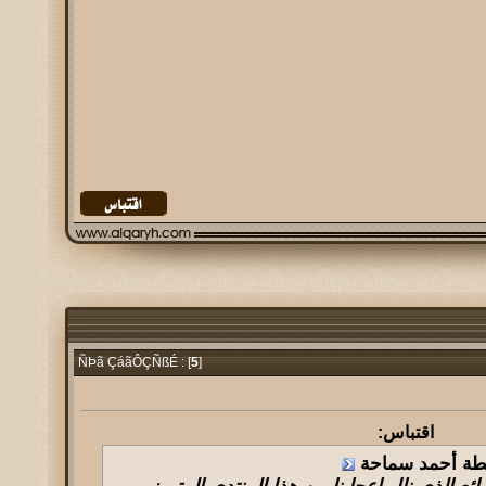
5
]
ÑÞã ÇáãÔÇÑßÉ : [
اقتباس:
سطة أحمد سماحة
ع الذي نال اعجابنا من هذا المنتدي المتميز