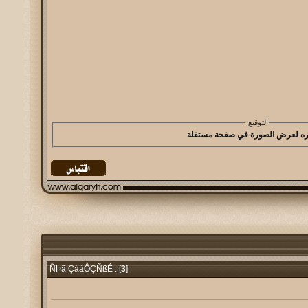
التوقيع:
3
]
ÑÞã ÇáãÔÇÑßÉ : [