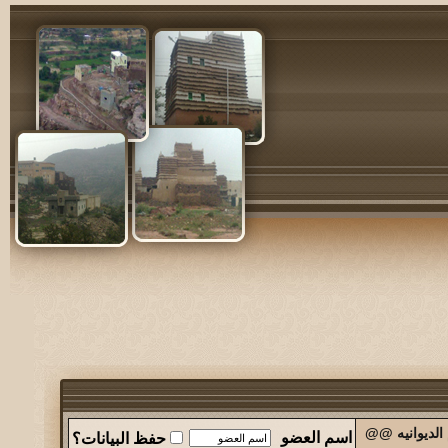
الديوانيه @@
اسم العضو
حفظ البيانات؟