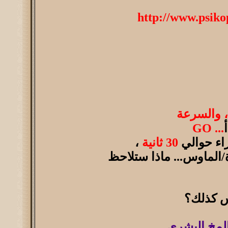
http://www.psiko
 والسرعة
... GO
راء حوالي
30 ثانية
،
/الماوس... ماذا ستلاحظ
 كذلك؟
لمخ البشري