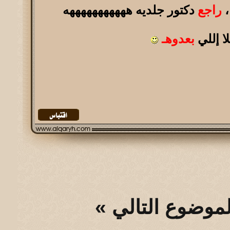
،
راجع
دكتور جلديه هههههههههههه
لا إللي
بعدوهـ
لموضوع التالي
»