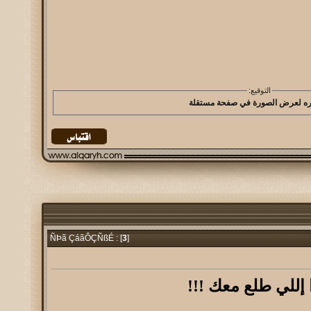
التوقيع:
3
]
ÑÞã ÇáãÔÇÑßÉ : [
 إللي طلع معك !!!