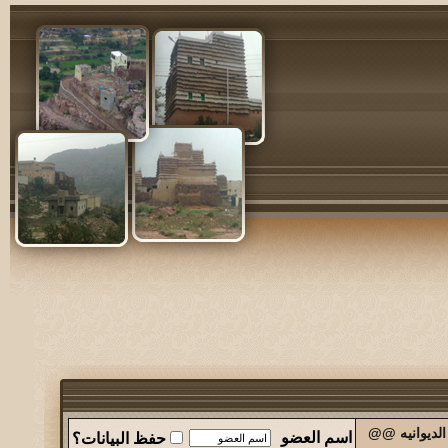
الديوانيه @@
اسم العضو
حفظ البيانات؟