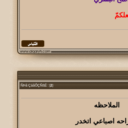
لكمّ
2
]
ÑÞã ÇáãÔÇÑßÉ : [
الملاحظه
حه اصباعي اتخدر