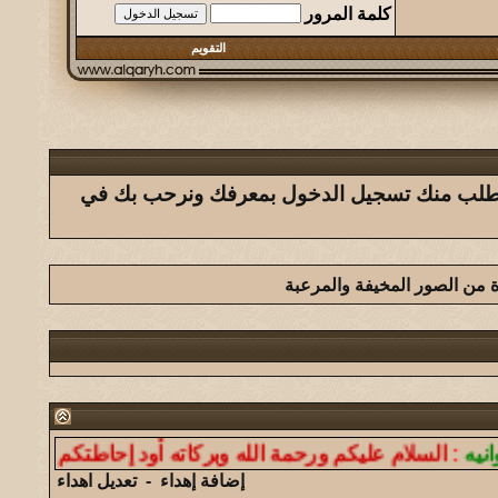
كلمة المرور
التقويم
ك يتطلب منك تسجيل الدخول بمعرفك ونرحب بك في
رة من الصور المخيفة والمرعبة
لسلام عليكم ورحمة الله وبركاته أود إحاطتكم أن موقعنا ل
إضافة إهداء
-
تعديل اهداء