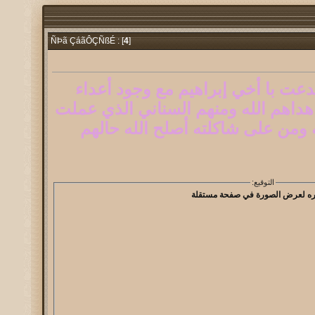
4
]
ÑÞã ÇáãÔÇÑßÉ : [
دعت با أخي إبراهيم مع وجود أعداء
 هداهم الله ومنهم السناني الذي عملت
ه ومن على شاكلته أصلح الله حالهم
التوقيع: