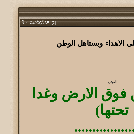
2
]
ÑÞã ÇáãÔÇÑßÉ : [
ى الاهداء ويستاهل الوطن
التوقيع:
 فوق الارض وغدا
تحتها)
................