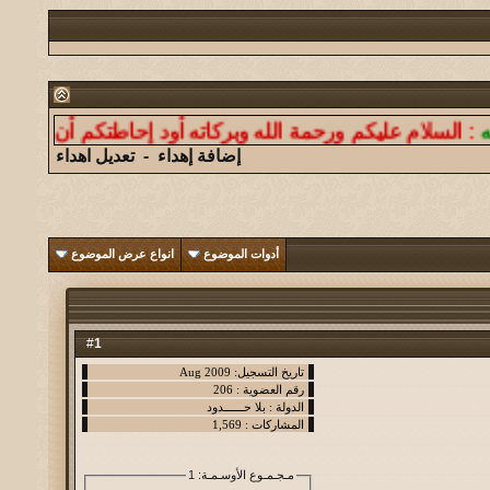
ام عليكم ورحمة الله وبركاته أود إحاطتكم أن موقعنا ليس 
إضافة إهداء
-
تعديل اهداء
أدوات الموضوع
انواع عرض الموضوع
1
#
مـجـمـوع الأوسـمـة
: 1