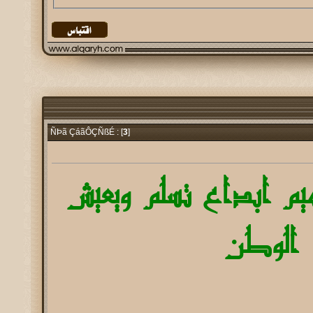
3
]
ÑÞã ÇáãÔÇÑßÉ : [
هيم ابداع تسلم ويعيش
الوطن