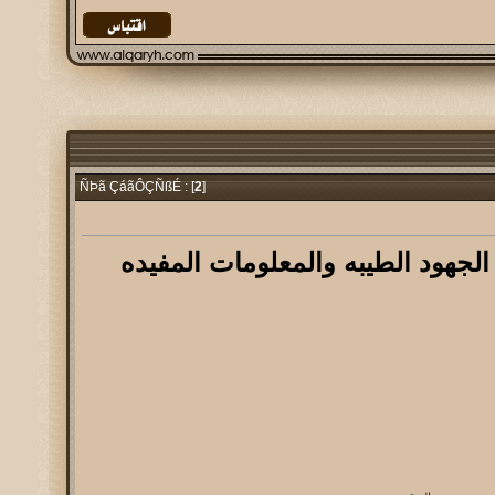
2
]
ÑÞã ÇáãÔÇÑßÉ : [
جهود الطيبه والمعلومات المفيده