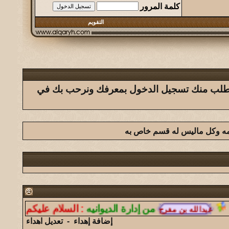
كلمة المرور
التقويم
ك يتطلب منك تسجيل الدخول بمعرفك ونرحب بك في
امه وكل ماليس له قسم خاص به
من إدارة الديوانيه
:
السلام عليكم ورحمة الله 
إضافة إهداء
-
تعديل اهداء