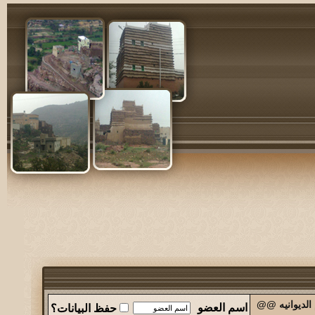
الديوانيه @@
اسم العضو
حفظ البيانات؟