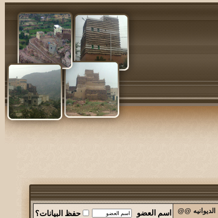
الديوانيه @@
اسم العضو
حفظ البيانات؟