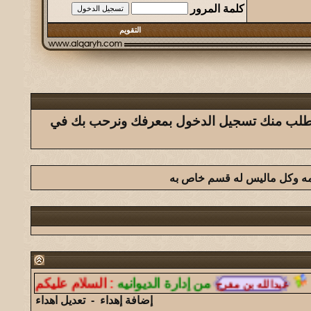
كلمة المرور
التقويم
ك يتطلب منك تسجيل الدخول بمعرفك ونرحب بك في
امه وكل ماليس له قسم خاص به
من إدارة الديوانيه
:
السلام عليكم ورحمة الله 
إضافة إهداء
-
تعديل اهداء