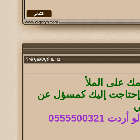
2
]
ÑÞã ÇáãÔÇÑßÉ : [
مك على الملأ
و إحتاجت إليك كمسؤل عن
ي
055550032