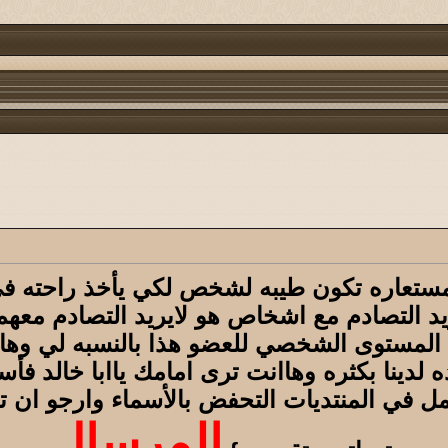
مستعاره تكون طيبه لشخص لكي يأخذ راحته ف
يد التصادم مع اشخاص هو لايريد التصادم معهم
لمستوى الشخصي للعضو هذا بالنسبه لي وهانح
 لدينا بكثره وهاانت ترى امامك ياابا خالد ف
مل في المنتديات التحفض بالأسماء وارجو ان ت
المرسال