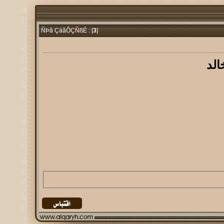
3
]
ÑÞã ÇáãÔÇÑßÉ : [
الد