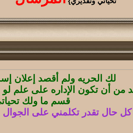
تحياتي وتقديري}
لك الحريه ولم أقصد إعلان إس
بد من أن تكون الإداره على علم ل
قسم ما ولك تحيات
 حال تقدر تكلمني على الجوال لو أردت 1