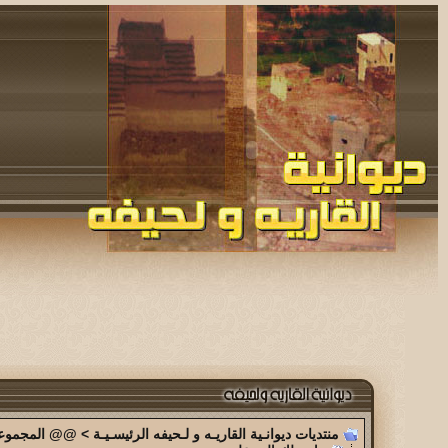
منتديات ديوانـية القاريـه و لـحيفه الرئيسـيـة
>
@@ المجموعة 