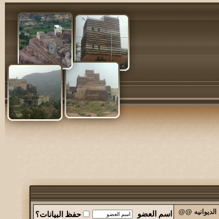
الديوانيه @@
اسم العضو
حفظ البيانات؟