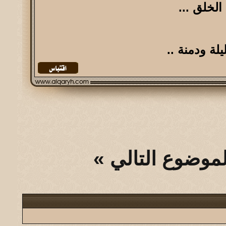
لخلق ...
لة ودمنة ..
لموضوع التالي
»