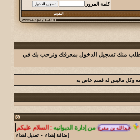
كلمة المرور
التقويم
ك يتطلب منك تسجيل الدخول بمعرفك ونرحب بك في
امه وكل ماليس له قسم خاص به
من إدارة الديوانيه
:
السلام عليكم ورحمة الله
إضافة إهداء
-
تعديل اهداء