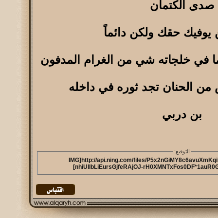
صدى الكتمان
يوفيك حقك ولكن دائماً
ما في خلجاته شي من الغرام المدفون
من الحنان تجد ثوره في داخله
بن دربي
التوقيع:
[IMG]http://api.ning.com/files/P5x2nGiMY8c6avuX
nhiUlIbLiEursGjfeRAjOJ-rH0XMNTxFos0DF*1auR0Ge