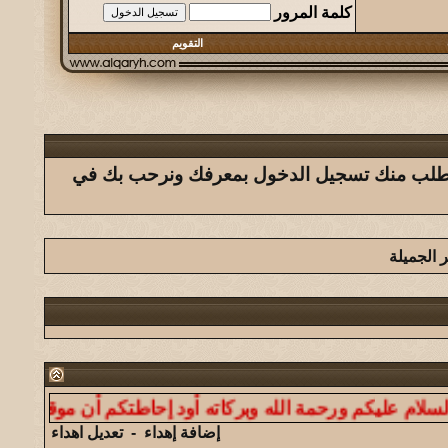
كلمة المرور
التقويم
ك يتطلب منك تسجيل الدخول بمعرفك ونرحب بك في
 الجميلة
م ورحمة الله وبركاته أود إحاطتكم أن موقعنا ليس لنشر ال
إضافة إهداء
-
تعديل اهداء