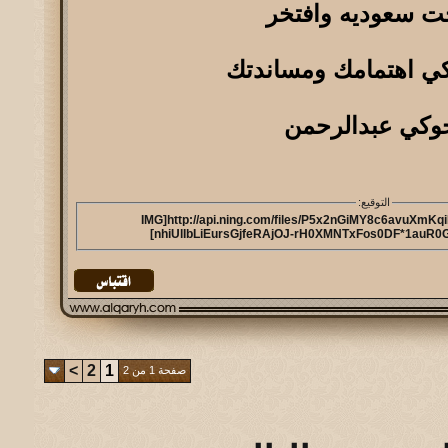
خت سعوديه وافتخر
ي اهتمامك ومساندتك
وكي عبدالرحمن
التوقيع:
[IMG]http://api.ning.com/files/P5x2nGiMY8c6avuX
nhiUlIbLiEursGjfeRAjOJ-rH0XMNTxFos0DF*1auR0Ge
>
2
1
صفحة 1 من 2