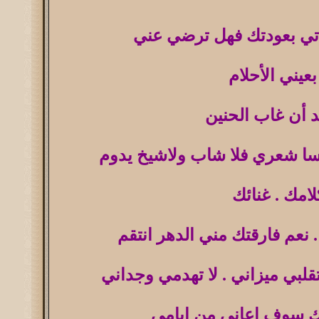
اتي بعودتك فهل ترضي عني
عيني الأحلام
 أن غاب الحنين
سا شعري فلا شاب ولاشيخ يدوم
لامك . غنائك
. نعم فارقتك مني الدهر انتقم
تقلبي ميزاني . لا تهدمي وجداني
دك سوف اعاني من ايامي