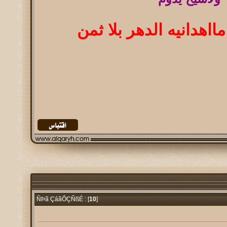
ااهدانيه الدهر بلا ثمن
10
]
ÑÞã ÇáãÔÇÑßÉ : [