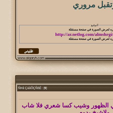
تقبل مروري
التوقيع:
http://ar.netlog.com/almshrg
9
]
ÑÞã ÇáãÔÇÑßÉ : [
ي الظهور وشيب كسا شعري فلا شاب
ولاشيخ يدوم