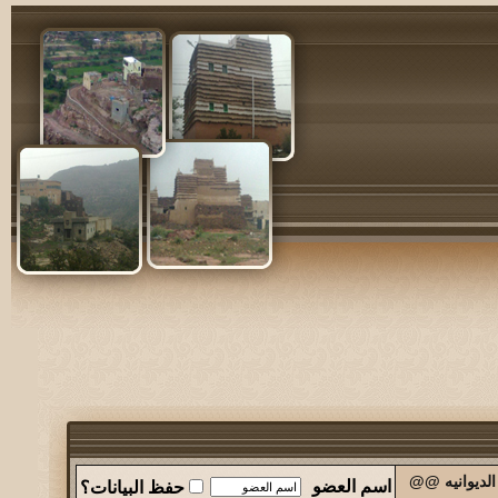
الديوانيه @@
اسم العضو
حفظ البيانات؟