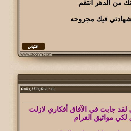
تك من الدهر انتقم
شهادتي فيك مجروحه
6
]
ÑÞã ÇáãÔÇÑßÉ : [
 لقد جابت في الآفاق أفكاري لازلت
لكي مواثيق الغرام