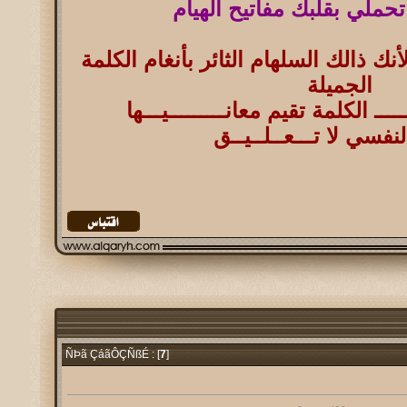
حملي بقلبك مفاتيح الهيام
أنك ذالك السلهام الثائر بأنغام الكلمة
الجميلة
ــ الكلمة تقيم معانـــــــــيـــها
نفسي لا تـــعــلــيــق
7
]
ÑÞã ÇáãÔÇÑßÉ : [