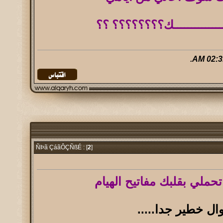
ـــــــــــــــــك؟؟؟؟؟؟؟؟ ؟؟
.
02:31 
2
]
ÑÞã ÇáãÔÇÑßÉ : [
حملي بقلبك مفاتيح الهيام
ل خطير جدا.....