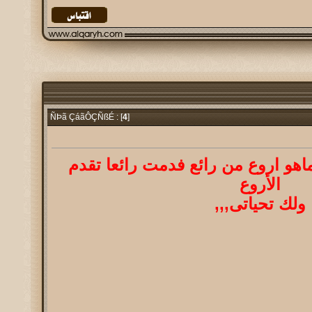
4
]
ÑÞã ÇáãÔÇÑßÉ : [
ماهو اروع من رائع فدمت رائعا تقدم
الأروع
ولك تحياتى,,,