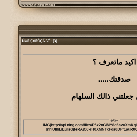
3
]
ÑÞã ÇáãÔÇÑßÉ : [
اكيد ماتعرف ؟
صدقتك.....
جعلتني ذالك السلهام
التوقيع:
[IMG]http://api.ning.com/files/P5x2nGiMY8c6avuX
nhiUlIbLiEursGjfeRAjOJ-rH0XMNTxFos0DF*1auR0Ge