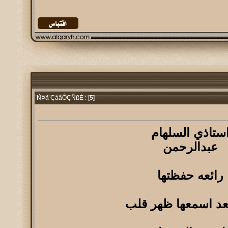
5
]
ÑÞã ÇáãÔÇÑßÉ : [
ستاذي السلهام
عبدالرحمن
رائعه حفظتها
د اسمعها ظهر قلب