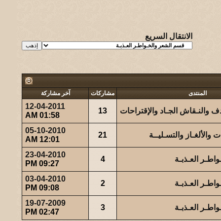
الانتقال السريع
المنتدى
مشاركات
آخر مشاركة
12-04-2011
ف والنـقاش الجـاد والإقتراحات
13
01:58 AM
05-10-2010
 والألغـاز والتسـليــة
21
12:01 AM
23-04-2010
اطـر العـذبـة
4
09:27 PM
03-04-2010
اطـر العـذبـة
2
09:08 PM
19-07-2009
اطـر العـذبـة
3
02:47 PM