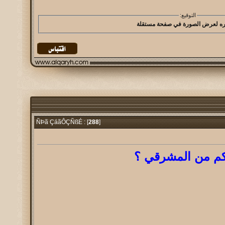
التوقيع:
288
]
ÑÞã ÇáãÔÇÑßÉ : [
كم من المشرقي ؟