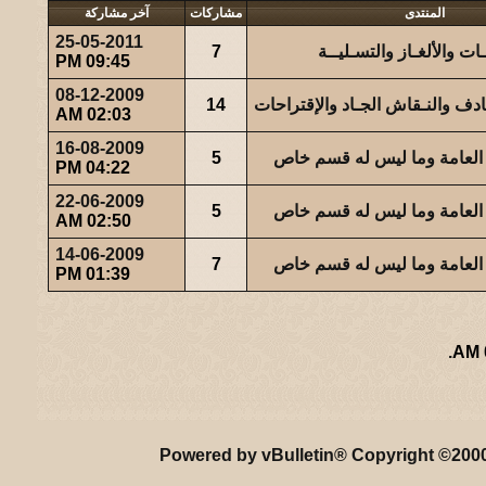
المنتدى
مشاركات
آخر مشاركة
25-05-2011
ت والألغـاز والتسـليــة
7
09:45 PM
08-12-2009
ادف والنـقاش الجـاد والإقتراحات
14
02:03 AM
16-08-2009
العامة وما ليس له قسم خاص
5
04:22 PM
22-06-2009
العامة وما ليس له قسم خاص
5
02:50 AM
14-06-2009
العامة وما ليس له قسم خاص
7
01:39 PM
.
ريـه و لـحيفه الرئيسـية
-
الأرشيف
-
إحصائيات الإعلانات
-
الأعلى
Powered by vBulletin® Copyright ©2000 