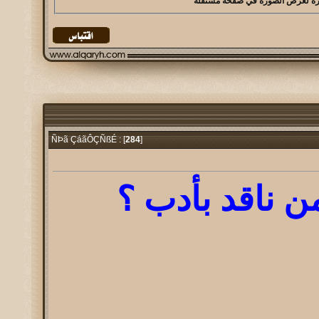
284
]
ÑÞã ÇáãÔÇÑßÉ : [
ن ناقد بأدب ؟