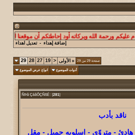
ورحمة الله وبركاته أود إحاطتكم أن موقعنا ليس لنشر الدع
إضافة إهداء
-
تعديل اهداء
29
28
27
19
<
«
الأولى
صفحة 29 من 29
أدوات الموضوع
انواع عرض الموضوع
281
]
ÑÞã ÇáãÔÇÑßÉ : [
ناقد بأدب
ادئ - متروّي - اسلوبه جميل - مقل