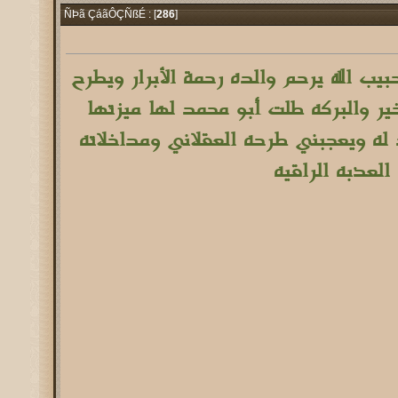
286
]
ÑÞã ÇáãÔÇÑßÉ : [
يب الله يرحم والده رحمة الأبرار ويطرح
لخير والبركه طلت أبو محمد لها ميزتها
له ويعجبني طرحه العقلاني ومداخلاته
العذبه الراقيه