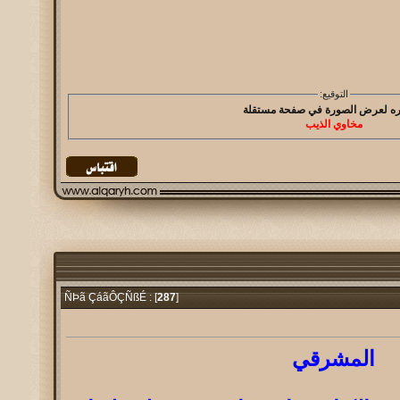
التوقيع:
مخاوي الذيب
287
]
ÑÞã ÇáãÔÇÑßÉ : [
المشرقي