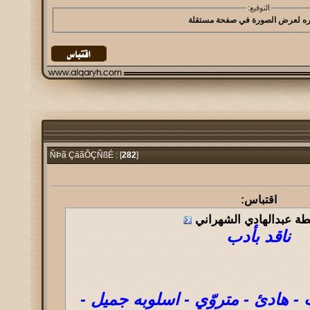
التوقيع:
282
]
ÑÞã ÇáãÔÇÑßÉ : [
اقتباس:
طة عبدالهادي الشهراني
ناقد بأدب
 هادئ - متروّي - اسلوبه جميل -