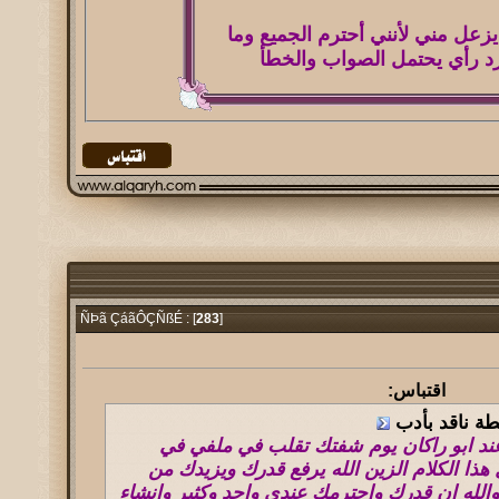
يزعل مني لأنني أحترم الجميع وما
رد رأي يحتمل الصواب والخطأ
283
]
ÑÞã ÇáãÔÇÑßÉ : [
اقتباس:
طة ناقد بأدب
عند ابو راكان يوم شفتك تقلب في ملفي في
هذا الكلام الزين الله يرفع قدرك ويزيدك من
والله ان قدرك واحترمك عندي واجد وكثير وانشاء