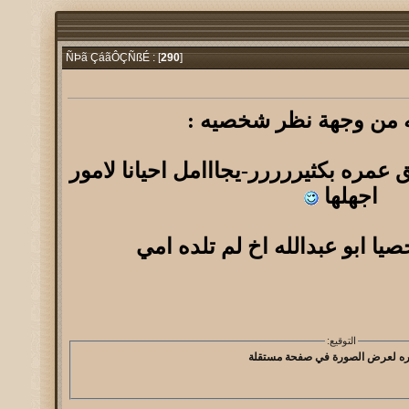
290
]
ÑÞã ÇáãÔÇÑßÉ : [
له من وجهة نظر شخصيه :
مره بكثيررررر-يجااامل احيانا لامور
اجهلها
يا ابو عبدالله اخ لم تلده امي
التوقيع: