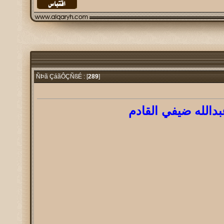
289
]
ÑÞã ÇáãÔÇÑßÉ : [
بدالله ضيفي القادم