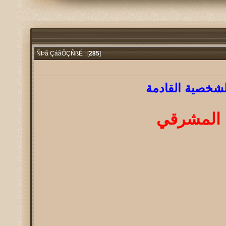
285
]
ÑÞã ÇáãÔÇÑßÉ : [
لشخصية القادمة
المشرقي