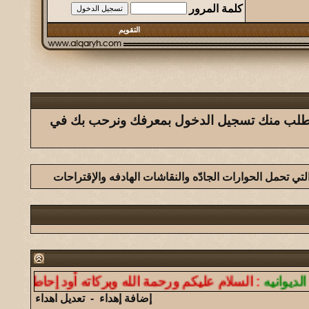
كلمة المرور
التقويم
ك يتطلب منك تسجيل الدخول بمعرفك ونرحب بك في
لتي تحمل الحوارات الجادّه والنقاشات الهادفه والإقتراحات
يه
:
السلام عليكم ورحمة الله وبركاته أود إحاطتكم أن موقع
إضافة إهداء
-
تعديل اهداء