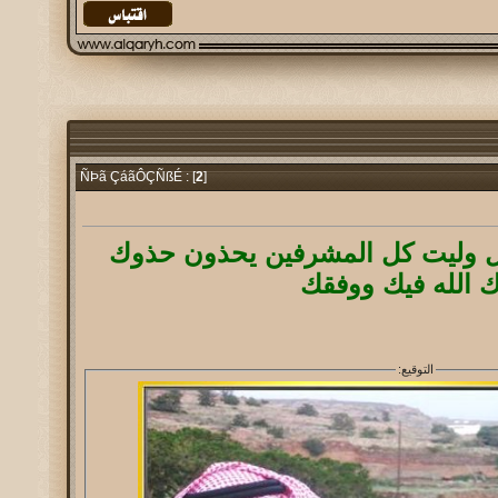
2
]
ÑÞã ÇáãÔÇÑßÉ : [
 وليت كل المشرفين يحذون حذوك
ك الله فيك ووفقك
التوقيع: