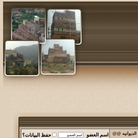
الديوانيه @@
اسم العضو
حفظ البيانات؟