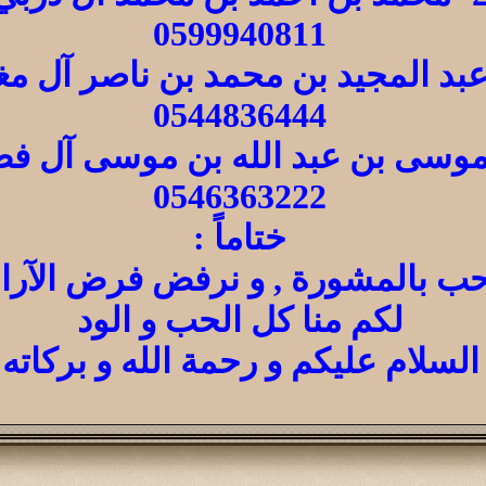
0599940811
0544836444
0546363222
ختاماً :
ب بالمشورة , و نرفض فرض الآراء 
لكم منا كل الحب و الود
السلام عليكم و رحمة الله و بركاته .