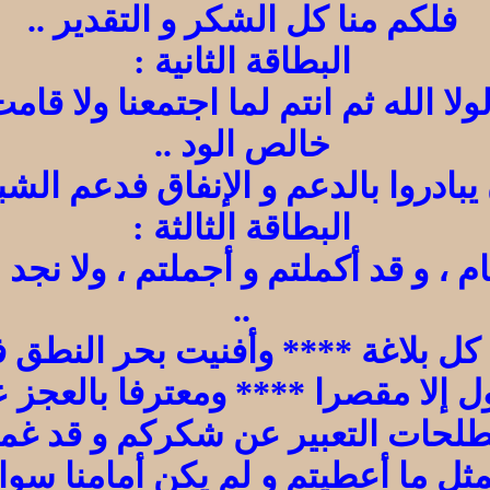
فلكم منا كل الشكر و التقدير ..
البطاقة الثانية :
ولا الله ثم انتم لما اجتمعنا ولا قا
خالص الود ..
 يبادروا بالدعم و الإنفاق فدعم ال
البطاقة الثالثة :
م ، و قد أكملتم و أجملتم ، ولا نجد
..
 كل بلاغة **** وأفنيت بحر النطق ف
ول إلا مقصرا **** ومعترفا بالعجز
حات التعبير عن شكركم و قد غمرت 
ثل ما أعطيتم و لم يكن أمامنا سوا أ