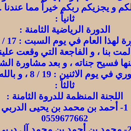
كم و يجزيكم ربكم خيراً مما عندنا ..
ثانياً :
الدورة الرياضية الثامنة :
ت بنا ، و الفاجعة التي وقعت علينا 
كنها فسيح جناته ، و بعد مشاورة ال
 الاثنين : 19 / 8 ، و بالله التوفيق ..
ثالثاً :
اللجنة المنظمة للدروة الثامنة :
1- أحمد بن محمد بن يحيى الدربي
0559677662
مد بن أحمد بن محمد آل دربي