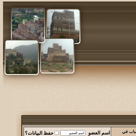
شباب في
اسم العضو
حفظ البيانات؟