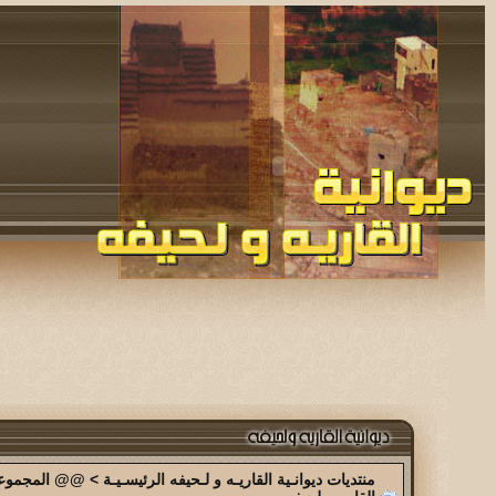
منتديات ديوانـية القاريـه و لـحيفه الرئيسـيـة
>
@@ المجموعة 