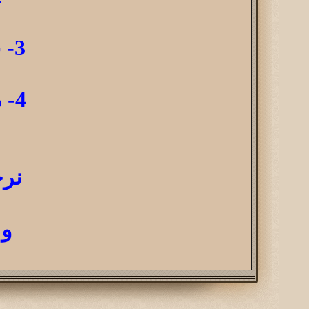
3- عبد المجيد بن محمد بن ناصر آل مغني
4- موسى بن عبد الله بن موسى آل فطيح
نرح
و 