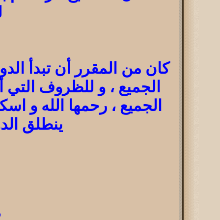
ل
الجميع ، و للظروف التي ألم
الجميع ، رحمها الله و اس
ينطلق الدوري في يوم
2- مح