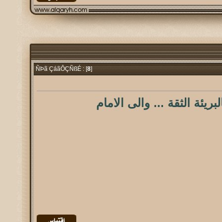
8
]
ÑÞã ÇáãÔÇÑßÉ : [
بريئة الثقة ... والى الامام