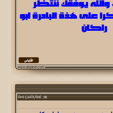
والله يوفقك ننتظر
رآ على هذة البادرة أبو
راكان
4
]
ÑÞã ÇáãÔÇÑßÉ : [