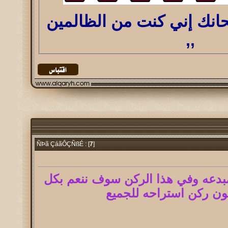
بحانك إني كنت من الظالمين
,,
7
]
ÑÞã ÇáãÔÇÑßÉ : [
مبدعه وفي هذا الركن سوف ننعم بكل
ون ركن استراحه للجميع