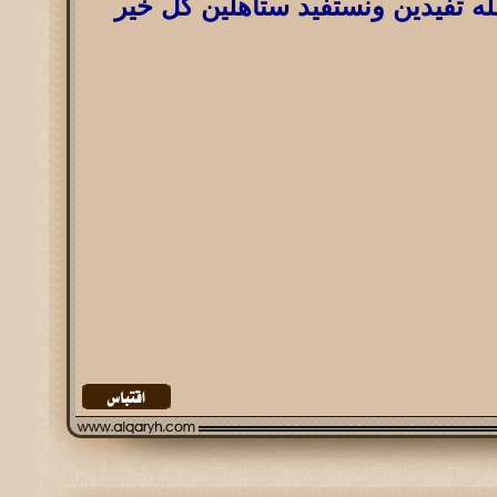
ه تفيدين ونستفيد ستاهلين كل خير