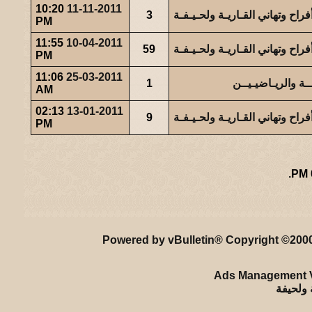
10:20
11-11-2011
راح وتهاني القـاريـة ولحـيـفـة
3
PM
11:55
10-04-2011
راح وتهاني القـاريـة ولحـيـفـة
59
PM
11:06
25-03-2011
ة والريـاضيـيــن
1
AM
02:13
13-01-2011
راح وتهاني القـاريـة ولحـيـفـة
9
PM
.
ريـه و لـحيفه الرئيسـية
-
الأرشيف
-
إحصائيات الإعلانات
-
الأعلى
Powered by vBulletin® Copyright ©2000 
Ads Management V
ة ولحيفة