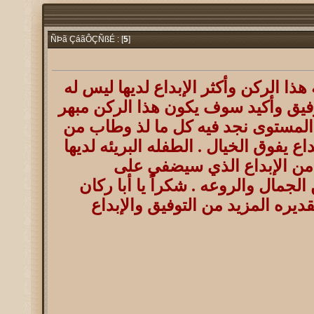
5
]
ÑÞã ÇáãÔÇÑßÉ : [
هذا الركن وأكثر الإبداع لديها ليس له
توفيق وأكيد سوف يكون هذا الركن مبهر
لمستوى نجد فيه كل ما لذ وطاب من
ع يفوق الخيال . الطفله البريئه لديها
ر من الإبداع الذي سيضفي على
الجمال والروعه . شكراً يا أبا ركان
لقديره المزيد من التوفيق والإبداع