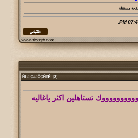
.
07:47 
2
]
ÑÞã ÇáãÔÇÑßÉ : [
ووووووووك تستاهلين اكثر ياغاليه