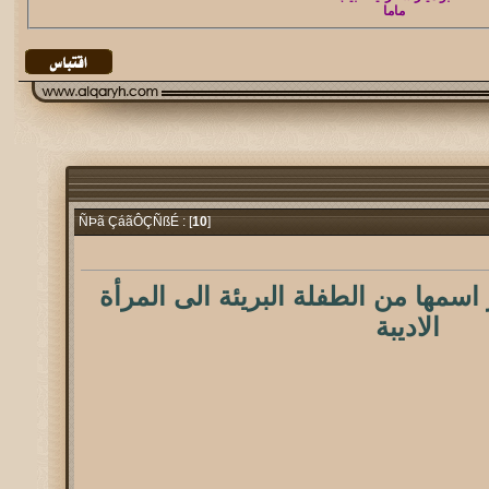
ماما
10
]
ÑÞã ÇáãÔÇÑßÉ : [
اسمها من الطفلة البريئة الى المرأة
الاديبة