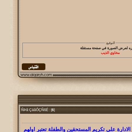
التوقيع:
مخاوي الذيب
6
]
ÑÞã ÇáãÔÇÑßÉ : [
الادارة على تكريم المستحقين والطفلة تعتبر اولهم