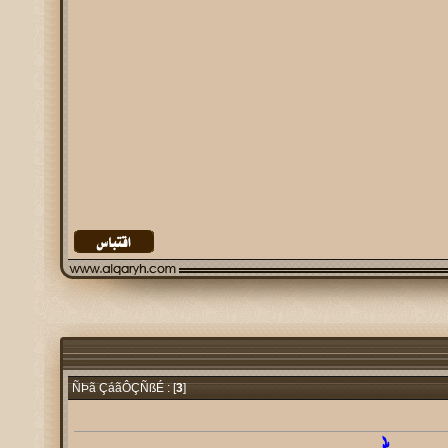
3
]
ÑÞã ÇáãÔÇÑßÉ : [