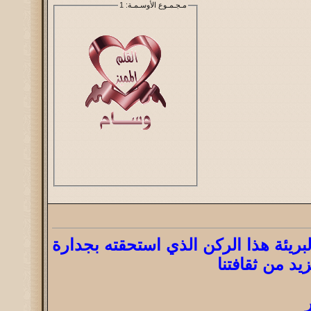
مـجـمـوع الأوسـمـة
: 1
لبريئة هذا الركن الذي استحقته بجدارة
يد من ثقافتنا