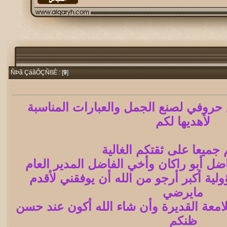
9
]
ÑÞã ÇáãÔÇÑßÉ : [
حروفي لصنع الجمل والعبارات المناسبة
لأهديها لكم
جميعا على ثقتكم الغالية
ل أبو راكان وأخي الفاضل المدير العام
لية أكبر أرجو من الله أن يوفقني لأقدم
مايرضي
لامعة القديرة وأن شاء الله أكون عند حسن
ظنكم