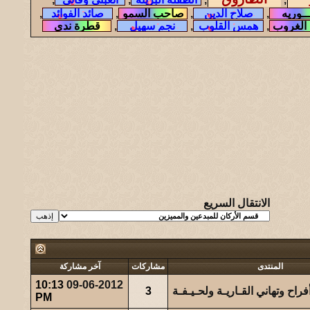
,
,
,
,
,
,
,
الانتقال السريع
المنتدى
مشاركات
آخر مشاركة
10:13
09-06-2012
راح وتهاني القـاريـة ولحـيـفـة
3
PM