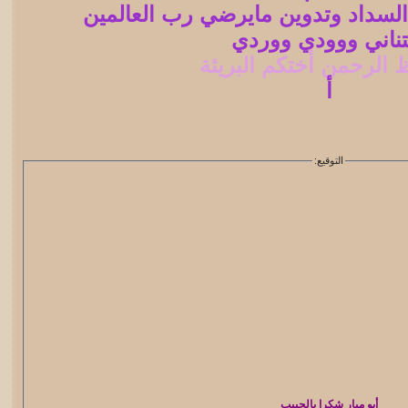
 السداد وتدوين مايرضي رب العالمين
تناني ووودي ووردي
الرحمن أختكم البريئة
أ
التوقيع:
أبو ميار شكرا يالحبيب