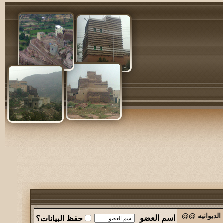
الديوانيه @@
اسم العضو
حفظ البيانات؟