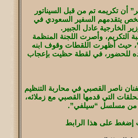
” أن تكريمه تم من قبل السيناتور
ي غراهام، في حضور أكثر من 400 شخص يتقدمهم السفير السعودي في
ير الخارجية عادل الجبير.
 التكريم، وأصرت اللجنة المنظمة
”، حيث أظهرت اللقطات وقوف ابنه
لده للحضور، في لقطة حظيت بإعجاب
ان ناصر القصبي في محاربة التنظيم
لقات التي قدمها القصبي مع زملائه،
” من مسلسل “سيلفي”.
ت إضغط على هذا الرابط