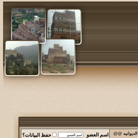
الديوانيه @@
اسم العضو
حفظ البيانات؟