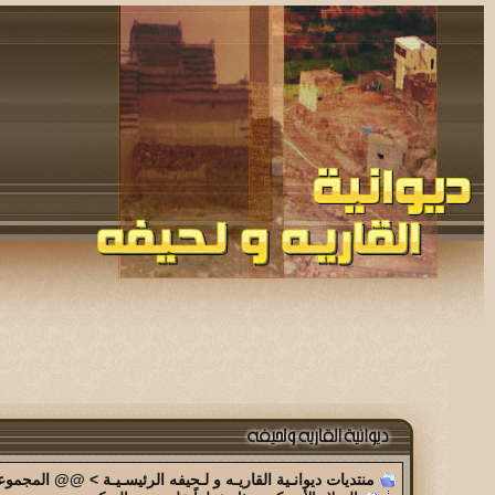
منتديات ديوانـية القاريـه و لـحيفه الرئيسـيـة
>
@@ المجموعة 