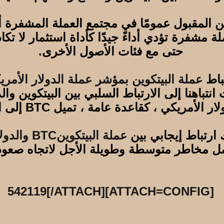
 مشفرة تؤدي أداءً جيدًا كأداة استثمار لا تكاد
حتى مع فئات الأصول الأخرى.
باط
عملة البيتكوين بمؤشر عملة الدولار الأمري
باهنا إلى الارتباط السلبي بين البيتكوين والد
 الأمريكي ، كقاعدة عامة ، تميل BTC إلى الانخفاض.
ك ارتباط إيجابي بين
عملة البيتكوينBTC والدولار الأمريكي
حمل مخاطر متوسطة وطويلة الأجل لاتجاه صعود
[ATTACH=CONFIG]542119[/ATTACH]