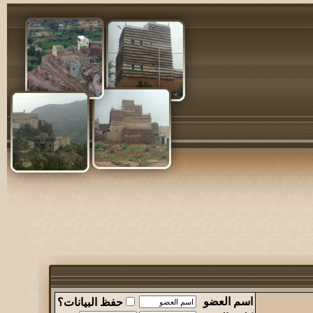
اسم العضو
حفظ البيانات؟