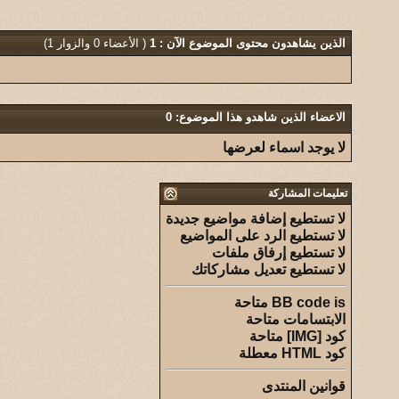
الذين يشاهدون محتوى الموضوع الآن : 1
( الأعضاء 0 والزوار 1)
الاعضاء الذين شاهدو هذا الموضوع: 0
لا يوجد اسماء لعرضها
تعليمات المشاركة
لا تستطيع
إضافة مواضيع جديدة
لا تستطيع
الرد على المواضيع
لا تستطيع
إرفاق ملفات
لا تستطيع
تعديل مشاركاتك
is
BB code
متاحة
الابتسامات
متاحة
كود [IMG]
متاحة
كود HTML
معطلة
قوانين المنتدى