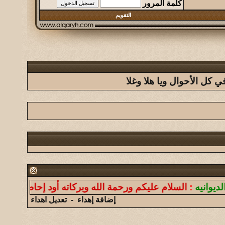
كلمة المرور
التقويم
كل الأحوال ويا هلا وغلا
لسلام عليكم ورحمة الله وبركاته أود إحاطتكم أن موقعنا ل
إضافة إهداء
-
تعديل اهداء