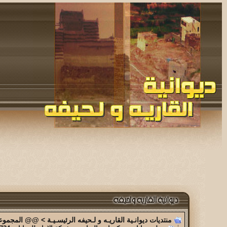
منتديات ديوانـية القاريـه و لـحيفه الرئيسـيـة
>
@@ المجموعة 