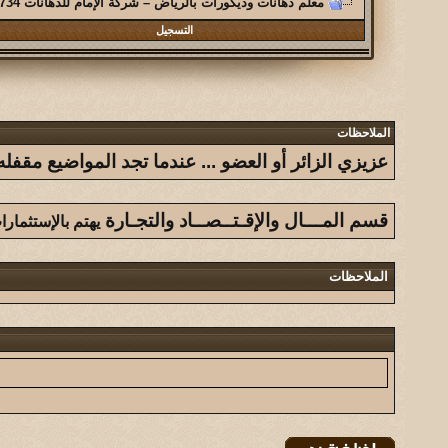
معلم دهانات وديكورات بالرياض – شركة الإمام للدهانات 0560489734
التسجيل
الملاحظات
عزيزي الزائر أو العضو ... عندما تجد المواضيع مق
قسم المـــال والإقـتــصــاد والتجـارة
يهتم بالإستثمار
الملاحظات