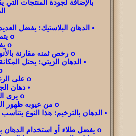
بالإضافة لجودة المنتجات التي ي
الخص
• الدهان البلاستيك: يفضل العديد
o يتميز بدرجة من اللمعان ليتناسب مع الأذواق المختلفة.
o يفضل اختياره لأنه يجف بسرعة ولا يحتاج لوقت كبير.
o رخص ثمنه مقارنة بالأنواع الأخرى، ولكنه لا يتحمل الرطوبة كما لا يستخدم في الأسطح الخشبية.
• الدهان الزيتي: يحتل المكان
o يتميز بسهولة التنظيف وتح
o على الرغم من تلك المميزات، فإنه يستغرق وقتًا طويلًا حتى يجف.
• دهان الج
o يرى البعض أنه قديم، ولذلك يستخدم فقط في طلاء المخازن.
o من عيوبه ظهور التشققات بسرعة وصعوبة تنظيفه، مما يجعل استخدامه غير متداول.
• الدهان بالترخيم: هذا النوع يتناس
o يفضل طلاء أو استخدام الدهان بالترخيم على حائط واحد فقط حتى لا يخفي بقية الديكورات الموجودة في المكان.