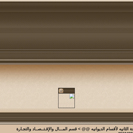
الثانيه لأقسام الديوانيه @@
>
قسم المـــال والإقـتــصــاد والتجـارة