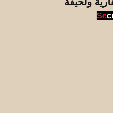
قارية ولحيفة
Se
c