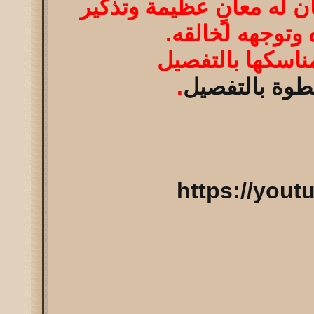
ن له معانٍ عظيمة وتذكير
 وتوجهه لخالقه.
اسكها بالتفصيل
وة بالتفصيل
.
https://you