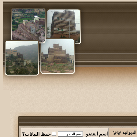
الديوانيه @@
اسم العضو
حفظ البيانات؟