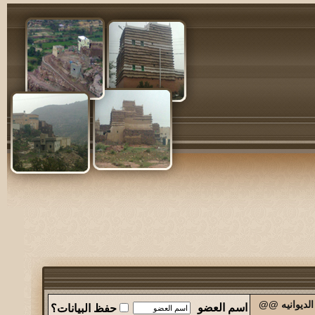
الديوانيه @@
اسم العضو
حفظ البيانات؟