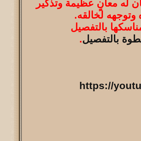
ن له معانٍ عظيمة وتذكير
 وتوجهه لخالقه.
اسكها بالتفصيل
وة بالتفصيل
.
https://you