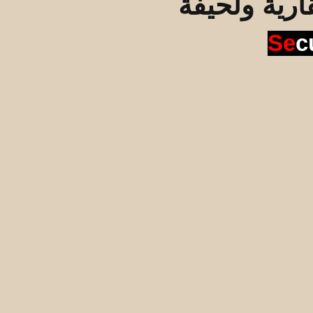
قارية ولحيفة
Se
c