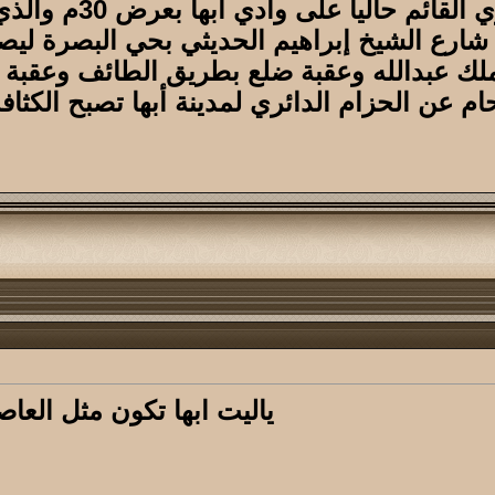
 وادي أبها بعرض 30م والذي سيتم توسعته ليصبح بعرض 60م .
لشيخ إبراهيم الحديثي بحي البصرة ليصبح عرضه 60م بد
ك عبدالله وعقبة ضلع بطريق الطائف وعقبة 
ام عن الحزام الدائري لمدينة أبها تصبح الكثا
ياليت ابها تكون مثل العا