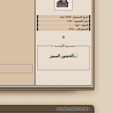
مـجـمـوع الأوسـمـة
: 1