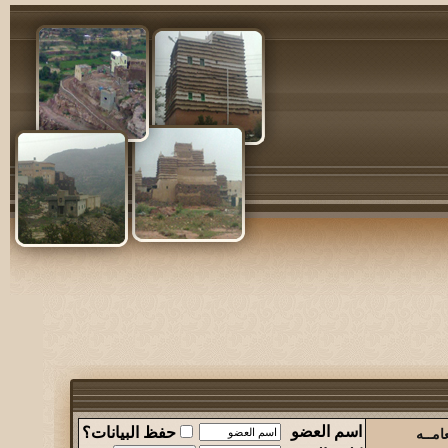
اسم العضو
حفظ البيانات؟
امــه