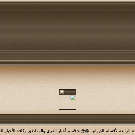
الرابعه لأقسام الديوانيه @@
>
قسم أخبار القرى والمنـاطق وكافة الأخبار الع