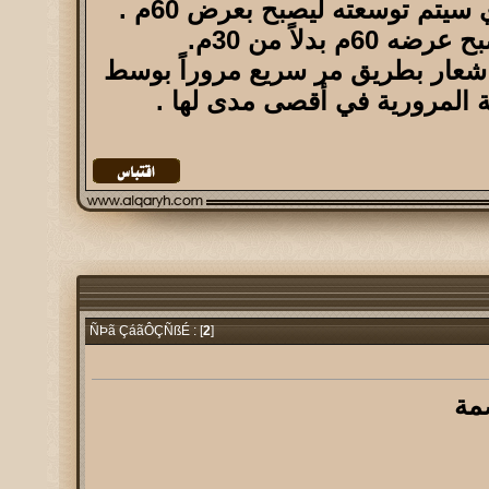
لاً من 30م.
شعار بطريق مر سريع مروراً بوسط
فة المرورية في أقصى مدى لها .
2
]
ÑÞã ÇáãÔÇÑßÉ : [
صمة