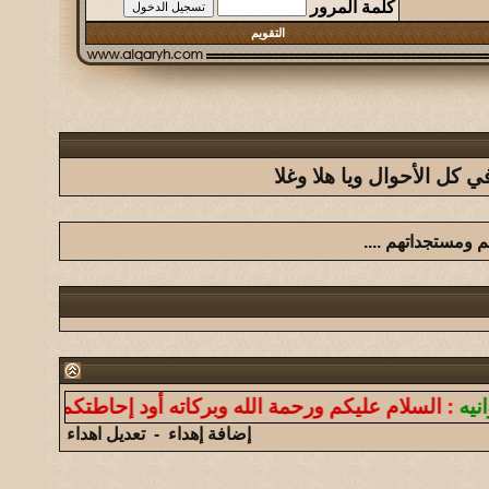
كلمة المرور
التقويم
كل الأحوال ويا هلا وغلا
م ومستجداتهم ....
ام عليكم ورحمة الله وبركاته أود إحاطتكم أن موقعنا ليس ل
إضافة إهداء
-
تعديل اهداء