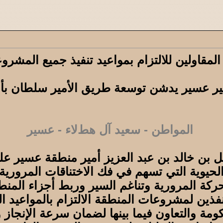
المقاولين للالتزام بمواعيد تنفيذ جميع المشرو
ير عسير يدشن توسعة طريق الأمير سلطان بأب
المواطن - سعيد آل هطﻻء - عسير
ل بن خالد بن عبد العزيز أمير منطقة عسير ع
الحيوية التي تسهم في فك الاختناقات المرور
لحركة المرورية وتناغم السير وربط أجزاء المنط
فذين لمشروعات المنطقة الالتزام بالمواعيد ال
ومة والتعاون فيما بينها لضمان سرعة الإنجاز 