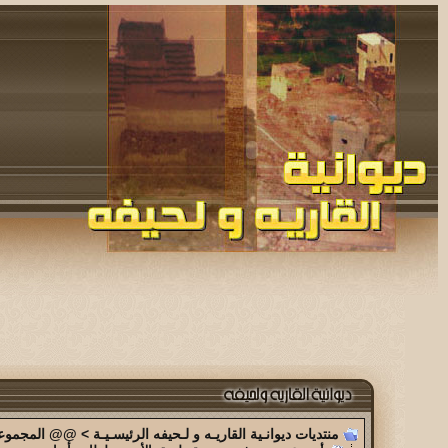
منتديات ديوانـية القاريـه و لـحيفه الرئيسـيـة
>
@@ المجموعة 