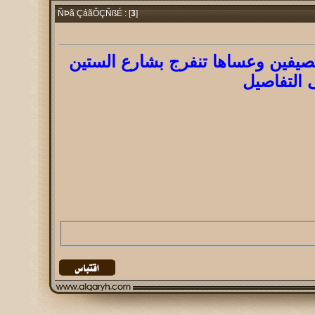
3
]
ÑÞã ÇáãÔÇÑßÉ : [
يفين وعساها تنفرج بشارع الستين
 التفاصيل