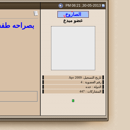
30-05-2013, 06:21 PM
عضو مبدع
بصراحه طفشن