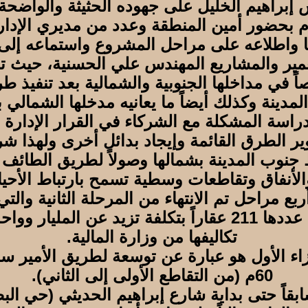
 إبراهيم الخليل على جهوده الحثيثة والواضحة 
م بحضور أمين المنطقة وعدد من مديري الإدار
ا واطلاعه على مراحل المشروع واستماعه إل
عمير والمشاريع المهندس علي الحسنية، حيث تناو
في مداخلها الجنوبية والشمالية بعد تنفيذ طر
مدينة وكذلك أيضاً ما يعانيه مدخلها الشمالي
سة المشكلة مع الشركاء في القرار الإدارة ال
طوير الطرق القائمة وإيجاد بدائل أخرى ولهذا 
جنوب المدينة بشمالها وصولاً لطريق الطائف 
أنفاق وتقاطعات وسطية تسمح بارتباط الأحياء
 مراحل تم الانتهاء من المرحلة الثانية والت
المتعارضة مع مسار الطريق والبالغ عددها 211 عقاراً بتكلف
تكاليفها من وزارة المالية.
60م (من التقاطع الأولى إلى الثاني).
سابقاً حتى بداية شارع إبراهيم الحديثي (حي ا